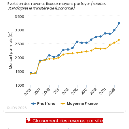
(source :
Evolution des revenus fiscaux moyens par foyer
JDN d'après le ministère de l'Economie)
3 500
3 000
Montant par mois (€)
2 500
2 000
1 500
1 000
2007
2017
2009
2019
2011
2021
2013
2023
2005
2015
Phaffans
Moyenne France
© JDN 2026
Classement des revenus par ville