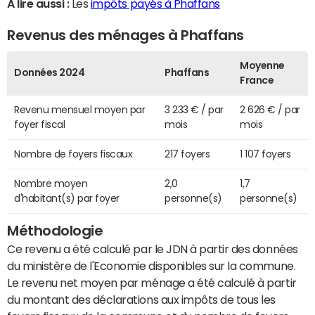
A lire aussi :
Les
impôts payés à Phaffans
Revenus des ménages à Phaffans
Moyenne
Données 2024
Phaffans
France
Revenu mensuel moyen par
3 233 € / par
2 626 € / par
foyer fiscal
mois
mois
Nombre de foyers fiscaux
217 foyers
1 107 foyers
Nombre moyen
2,0
1,7
d'habitant(s) par foyer
personne(s)
personne(s)
Méthodologie
Ce revenu a été calculé par le JDN à partir des données
du ministère de l'Economie disponibles sur la commune.
Le revenu net moyen par ménage a été calculé à partir
du montant des déclarations aux impôts de tous les