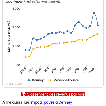
JDN d'après le ministère de l'Economie)
4 000
Montant par mois (€)
3 000
2 000
1 000
2007
2017
2005
2015
2013
2023
2011
2021
2009
2019
Denney
Moyenne France
© JDN 2026
Classement des revenus par ville
A lire aussi :
Les
impôts payés à Denney