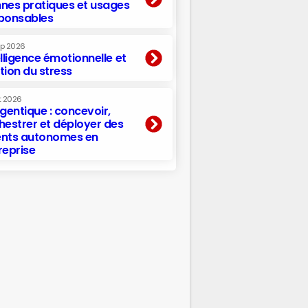
nes pratiques et usages
ponsables
ep 2026
elligence émotionnelle et
tion du stress
t 2026
agentique : concevoir,
hestrer et déployer des
nts autonomes en
reprise