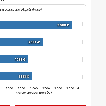
(source : JDN d'après l'Insee)
22
3 580 €
2 374 €
1 783 €
1 933 €
0
1 000
1 500
2 000
2 500
3 000
3 500
4 …
Montant net par mois (€)