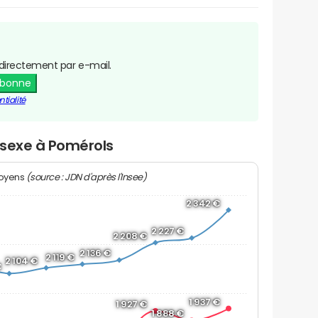
directement par e-mail.
abonne
tialité
r sexe à Pomérols
(source : JDN d'après l'Insee)
moyens
2 342 €
2 227 €
2 208 €
2 136 €
2 119 €
2 104 €
€
1 937 €
1 927 €
1 888 €