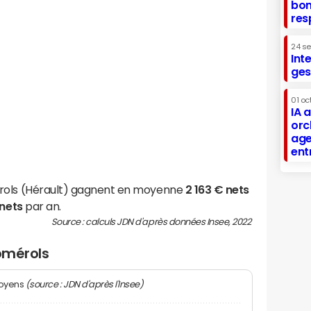
bon
res
24 s
Int
ges
01 oc
IA 
orc
age
ent
rols (Hérault) gagnent en moyenne
2 163 € nets
 nets
par an.
Source : calculs JDN d'après données Insee, 2022
Pomérols
(source : JDN d'après l'Insee)
moyens