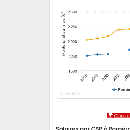
2 500
Montant net par mois (€)
2 250
2 000
1 750
1 500
2012
2008
201
2009
2010
Pomér
© JDN 2026
Classem
Salaires par CSP à Poméro