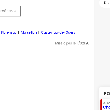
Florensac
Marseillan
Castelnau-de-Guers
Mise à jour le 11/02/26
FO
03 s
Cha