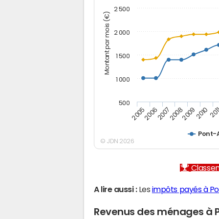
2 500
Montant par mois (€)
2 000
1 500
1 000
500
2005
2006
2007
2008
2009
2010
201
Pont-
© JDN 2026
Classem
A lire aussi :
Les
impôts payés à P
Revenus des ménages à 