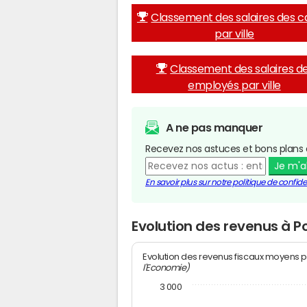
Classement des salaires des c
par ville
Classement des salaires d
employés par ville
A ne pas manquer
Recevez nos astuces et bons plans 
Je m'
En savoir plus sur notre politique de confiden
Evolution des revenus à P
Evolution des revenus fiscaux moyens p
l'Economie)
3 000