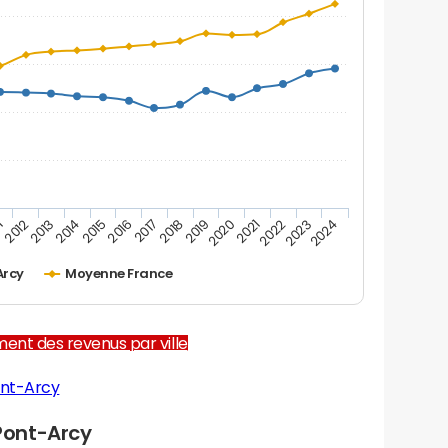
1
2012
2013
2014
2015
2016
2017
2018
2019
2020
2021
2022
2023
2024
Arcy
Moyenne France
ent des revenus par ville
ont-Arcy
Pont-Arcy