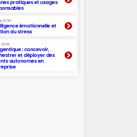
nes pratiques et usages
ponsables
ep 2026
elligence émotionnelle et
tion du stress
t 2026
agentique : concevoir,
hestrer et déployer des
nts autonomes en
reprise