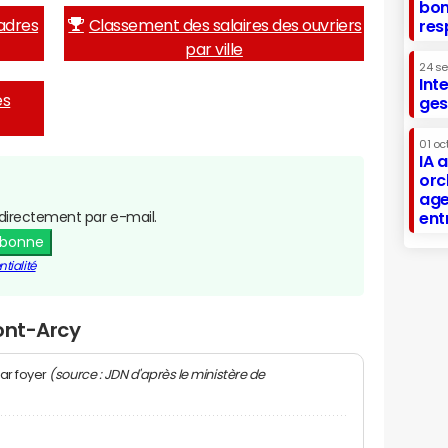
bon
adres
Classement des salaires des ouvriers
res
par ville
24 s
Int
es
ges
01 oc
IA 
orc
age
directement par e-mail.
ent
abonne
tialité
ont-Arcy
(source : JDN d'après le ministère de
ar foyer