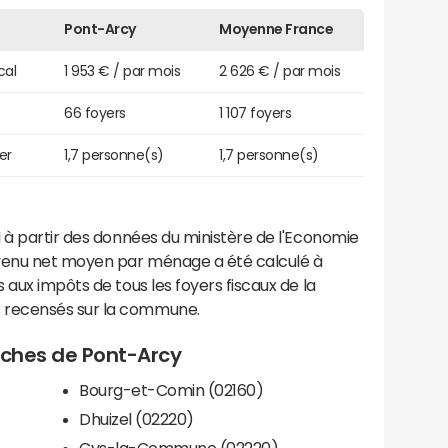
Pont-Arcy
Moyenne France
cal
1 953 € / par mois
2 626 € / par mois
66 foyers
1 107 foyers
er
1,7 personne(s)
1,7 personne(s)
 à partir des données du ministère de l'Economie
evenu net moyen par ménage a été calculé à
 aux impôts de tous les foyers fiscaux de la
 recensés sur la commune.
roches de Pont-Arcy
Bourg-et-Comin (02160)
Dhuizel (02220)
Cys-la-Commune (02220)