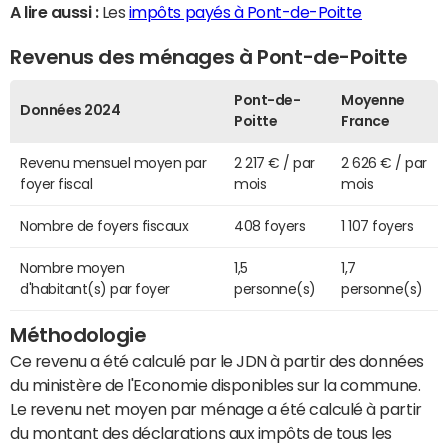
A lire aussi :
Les
impôts payés à Pont-de-Poitte
Revenus des ménages à Pont-de-Poitte
Pont-de-
Moyenne
Données 2024
Poitte
France
Revenu mensuel moyen par
2 217 € / par
2 626 € / par
foyer fiscal
mois
mois
Nombre de foyers fiscaux
408 foyers
1 107 foyers
Nombre moyen
1,5
1,7
d'habitant(s) par foyer
personne(s)
personne(s)
Méthodologie
Ce revenu a été calculé par le JDN à partir des données
du ministère de l'Economie disponibles sur la commune.
Le revenu net moyen par ménage a été calculé à partir
du montant des déclarations aux impôts de tous les