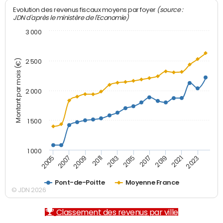
(source :
Evolution des revenus fiscaux moyens par foyer
JDN d'après le ministère de l'Economie)
3 000
Montant par mois (€)
2 500
2 000
1 500
1 000
2007
2017
2009
2019
2011
2021
2013
2023
2005
2015
Pont-de-Poitte
Moyenne France
© JDN 2026
Classement des revenus par ville