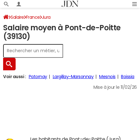
Salaire
France
Jura
Salaire moyen à Pont-de-Poitte
(39130)
Voir aussi :
Patornay
Largillay-Marsonnay
Mesnois
Boissia
Mise à jour le 11/02/26
Les habitants de Pont-de-Poitte (Jura)