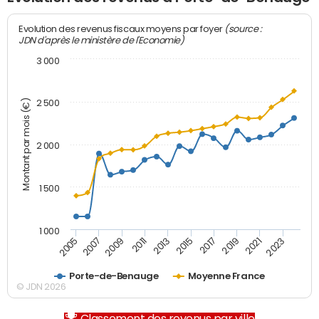
(source :
Evolution des revenus fiscaux moyens par foyer
JDN d'après le ministère de l'Economie)
3 000
Montant par mois (€)
2 500
2 000
1 500
1 000
2007
2017
2009
2019
2011
2021
2013
2023
2005
2015
Porte-de-Benauge
Moyenne France
© JDN 2026
Classement des revenus par ville