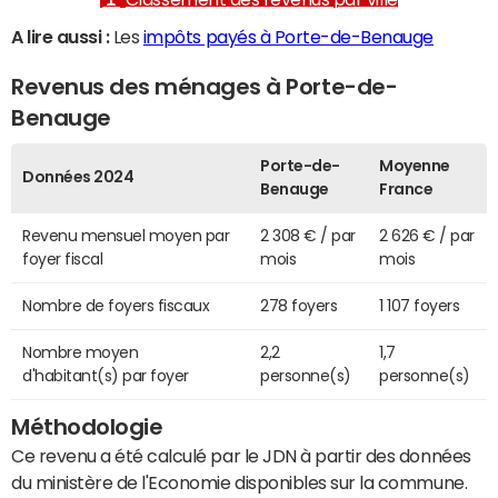
A lire aussi :
Les
impôts payés à Porte-de-Benauge
Revenus des ménages à Porte-de-
Benauge
Porte-de-
Moyenne
Données 2024
Benauge
France
Revenu mensuel moyen par
2 308 € / par
2 626 € / par
foyer fiscal
mois
mois
Nombre de foyers fiscaux
278 foyers
1 107 foyers
Nombre moyen
2,2
1,7
d'habitant(s) par foyer
personne(s)
personne(s)
Méthodologie
Ce revenu a été calculé par le JDN à partir des données
du ministère de l'Economie disponibles sur la commune.