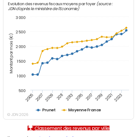
(source :
Evolution des revenus fiscaux moyens par foyer
JDN d'après le ministère de l'Economie)
3 000
2 500
Montant par mois (€)
2 000
1 500
1 000
500
2007
2017
2009
2019
2011
2021
2013
2023
2005
2015
Prunet
Moyenne France
© JDN 2026
Classement des revenus par ville