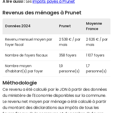
A lire aussi :
Les
impôts payés à Prunet
Revenus des ménages à Prunet
Moyenne
Données 2024
Prunet
France
Revenu mensuel moyen par
2 538 € / par
2 626 € / par
foyer fiscal
mois
mois
Nombre de foyers fiscaux
358 foyers
1 107 foyers
Nombre moyen
1,9
1,7
d'habitant(s) par foyer
personne(s)
personne(s)
Méthodologie
Ce revenu a été calculé par le JDN à partir des données
du ministère de l'Economie disponibles sur la commune.
Le revenu net moyen par ménage a été calculé à partir
du montant des déclarations aux impôts de tous les