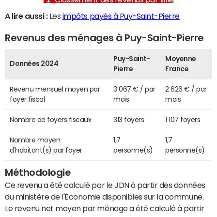
A lire aussi :
Les
impôts payés à Puy-Saint-Pierre
Revenus des ménages à Puy-Saint-Pierre
Puy-Saint-
Moyenne
Données 2024
Pierre
France
Revenu mensuel moyen par
3 067 € / par
2 626 € / par
foyer fiscal
mois
mois
Nombre de foyers fiscaux
313 foyers
1 107 foyers
Nombre moyen
1,7
1,7
d'habitant(s) par foyer
personne(s)
personne(s)
Méthodologie
Ce revenu a été calculé par le JDN à partir des données
du ministère de l'Economie disponibles sur la commune.
Le revenu net moyen par ménage a été calculé à partir