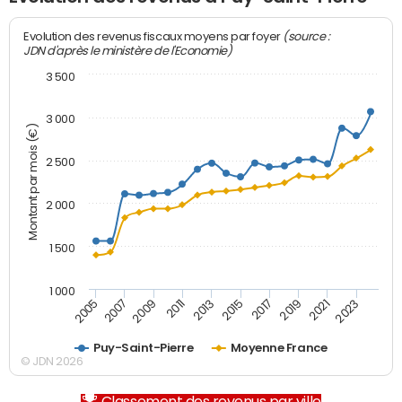
(source :
Evolution des revenus fiscaux moyens par foyer
JDN d'après le ministère de l'Economie)
3 500
3 000
Montant par mois (€)
2 500
2 000
1 500
1 000
2007
2017
2009
2019
2011
2021
2013
2023
2005
2015
Puy-Saint-Pierre
Moyenne France
© JDN 2026
Classement des revenus par ville