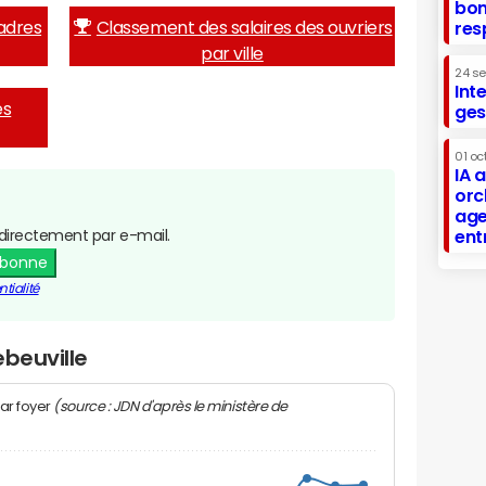
bon
adres
Classement des salaires des ouvriers
res
par ville
24 s
Int
es
ges
01 oc
IA 
orc
age
directement par e-mail.
ent
abonne
tialité
ebeuville
(source : JDN d'après le ministère de
ar foyer