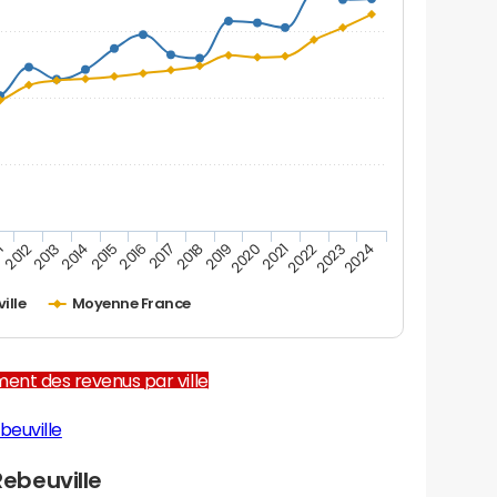
1
2012
2013
2014
2015
2016
2017
2018
2019
2020
2021
2022
2023
2024
ille
Moyenne France
ent des revenus par ville
beuville
ebeuville