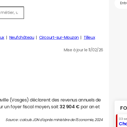
eux
Neufchâteau
Circourt-sur-Mouzon
Tilleux
Mise à jour le 11/02/26
ville (Vosges) déclarent des revenus annuels de
r un foyer fiscal moyen, soit
32 904 €
par an et
FO
03 s
Source : calculs JDN d'après ministère de l'Economie, 2024
Cha