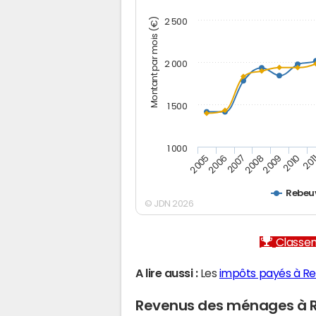
Montant par mois (€)
2 500
2 000
1 500
1 000
2005
2006
2007
2008
2009
2010
201
Rebeuv
© JDN 2026
Classem
A lire aussi :
Les
impôts payés à Re
Revenus des ménages à R