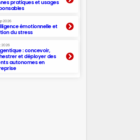
nes pratiques et usages
ponsables
ep 2026
elligence émotionnelle et
tion du stress
t 2026
agentique : concevoir,
hestrer et déployer des
nts autonomes en
reprise