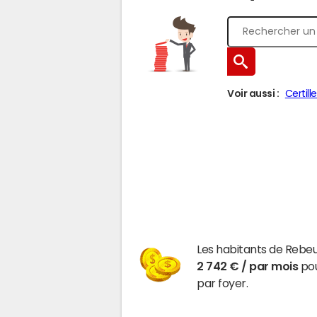
Voir aussi :
Certill
Les habitants de Rebeu
2 742 € / par mois
pou
par foyer.