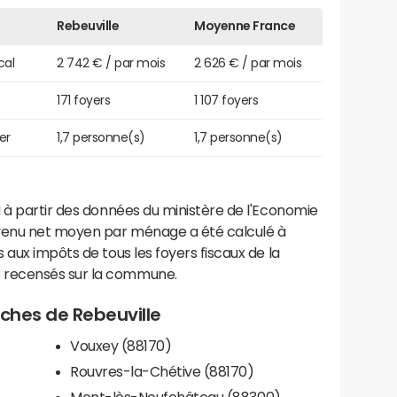
Rebeuville
Moyenne France
cal
2 742 € / par mois
2 626 € / par mois
171 foyers
1 107 foyers
er
1,7 personne(s)
1,7 personne(s)
 à partir des données du ministère de l'Economie
evenu net moyen par ménage a été calculé à
 aux impôts de tous les foyers fiscaux de la
 recensés sur la commune.
roches de Rebeuville
Vouxey (88170)
Rouvres-la-Chétive (88170)
Mont-lès-Neufchâteau (88300)