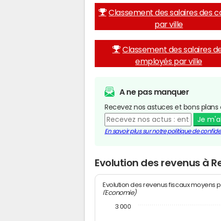
Classement des salaires des c
par ville
Classement des salaires d
employés par ville
A ne pas manquer
Recevez nos astuces et bons plans 
Je m'
En savoir plus sur notre politique de confiden
Evolution des revenus à R
Evolution des revenus fiscaux moyens p
l'Economie)
3 000