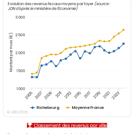
(source :
Evolution des revenus fiscaux moyens par foyer
JDN d'après le ministère de l'Economie)
3 000
Montant par mois (€)
2 500
2 000
1 500
1 000
2007
2017
2009
2019
2011
2021
2013
2023
2005
2015
Richebourg
Moyenne France
© JDN 2026
Classement des revenus par ville