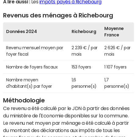
A lire aussi :
Les
impôts payés à Richebourg
Revenus des ménages à Richebourg
Moyenne
Données 2024
Richebourg
France
Revenu mensuel moyen par
2 239 € / par
2 626 € / par
foyer fiscal
mois
mois
Nombre de foyers fiscaux
153 foyers
1 107 foyers
Nombre moyen
1,6
1,7
d'habitant(s) par foyer
personne(s)
personne(s)
Méthodologie
Ce revenu a été calculé par le JDN à partir des données
du ministère de l'Economie disponibles sur la commune.
Le revenu net moyen par ménage a été calculé à partir
du montant des déclarations aux impôts de tous les