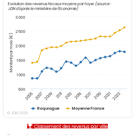
(source :
Evolution des revenus fiscaux moyens par foyer
JDN d'après le ministère de l'Economie)
3 000
2 500
Montant par mois (€)
2 000
1 500
1 000
500
2007
2017
2009
2019
2011
2021
2013
2023
2005
2015
Roquiague
Moyenne France
© JDN 2026
Classement des revenus par ville