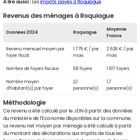
A lire aussi :
Les
impôts payés à Roquiague
Revenus des ménages à Roquiague
Moyenne
Données 2024
Roquiague
France
Revenu mensuel moyen par
1 775 € / par
2 626 € / par
foyer fiscal
mois
mois
Nombre de foyers fiscaux
58 foyers
1 107 foyers
Nombre moyen
2,1
1,7
d'habitant(s) par foyer
personne(s)
personne(s)
Méthodologie
Ce revenu a été calculé par le JDN à partir des données
du ministère de l'Economie disponibles sur la commune.
Le revenu net moyen par ménage a été calculé à partir
du montant des déclarations aux impôts de tous les