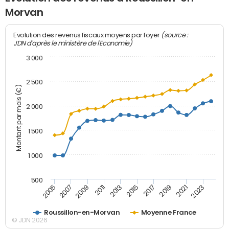
Morvan
(source :
Evolution des revenus fiscaux moyens par foyer
JDN d'après le ministère de l'Economie)
3 000
2 500
Montant par mois (€)
2 000
1 500
1 000
500
2007
2017
2009
2019
2011
2021
2013
2023
2005
2015
Roussillon-en-Morvan
Moyenne France
© JDN 2026