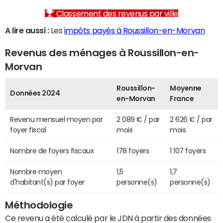
Classement des revenus par ville
A lire aussi :
Les
impôts payés à Roussillon-en-Morvan
Revenus des ménages à Roussillon-en-
Morvan
Roussillon-
Moyenne
Données 2024
en-Morvan
France
Revenu mensuel moyen par
2 089 € / par
2 626 € / par
foyer fiscal
mois
mois
Nombre de foyers fiscaux
178 foyers
1 107 foyers
Nombre moyen
1,5
1,7
d'habitant(s) par foyer
personne(s)
personne(s)
Méthodologie
Ce revenu a été calculé par le JDN à partir des données