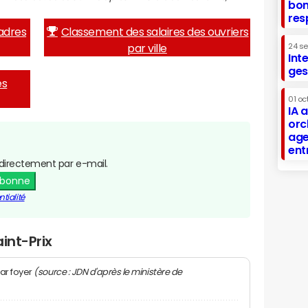
bon
res
adres
Classement des salaires des ouvriers
par ville
24 s
Int
ges
es
01 oc
IA 
orc
age
ent
directement par e-mail.
abonne
tialité
int-Prix
(source : JDN d'après le ministère de
ar foyer