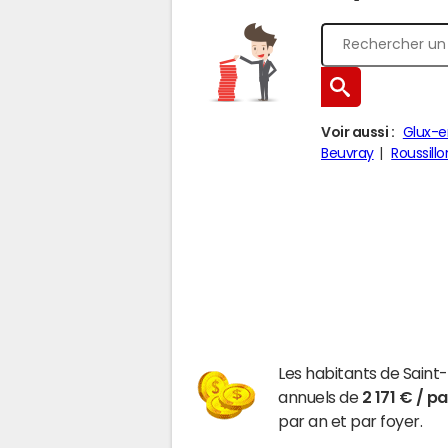
Voir aussi :
Glux-
Beuvray
Roussil
Les habitants de Saint
annuels de
2 171 € / p
par an et par foyer.