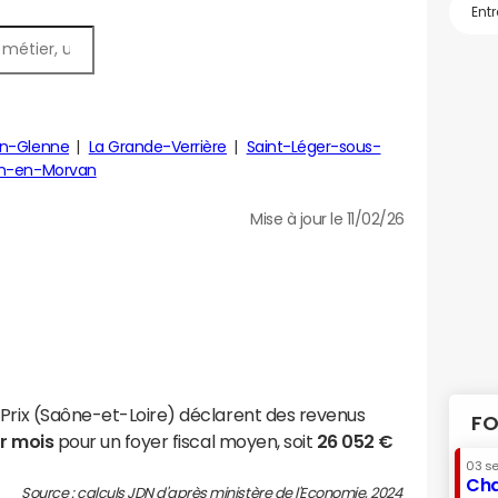
en-Glenne
La Grande-Verrière
Saint-Léger-sous-
lon-en-Morvan
Mise à jour le 11/02/26
-Prix (Saône-et-Loire) déclarent des revenus
FO
ar mois
pour un foyer fiscal moyen, soit
26 052 €
03 s
Cha
Source : calculs JDN d'après ministère de l'Economie, 2024