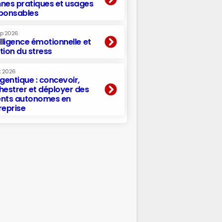
nes pratiques et usages
ponsables
ep 2026
elligence émotionnelle et
tion du stress
t 2026
agentique : concevoir,
hestrer et déployer des
nts autonomes en
reprise