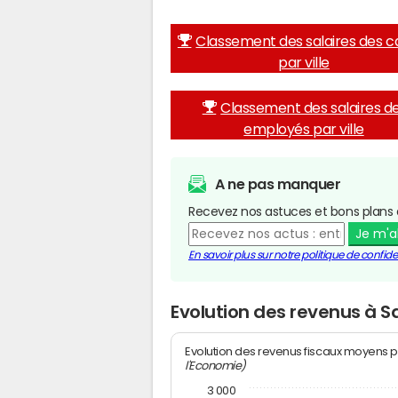
Classement des salaires des c
par ville
Classement des salaires d
employés par ville
A ne pas manquer
Recevez nos astuces et bons plans 
Je m'
En savoir plus sur notre politique de confiden
Evolution des revenus à Sa
Evolution des revenus fiscaux moyens p
l'Economie)
3 000