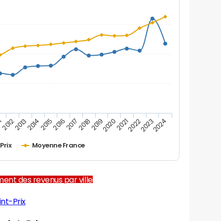
1
2012
2013
2014
2015
2016
2017
2018
2019
2020
2021
2022
2023
2024
Prix
Moyenne France
ent des revenus par ville
nt-Prix