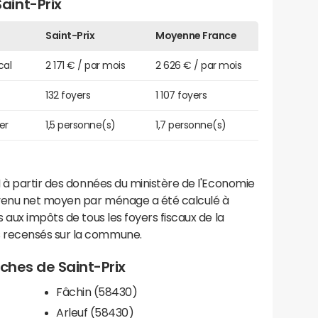
aint-Prix
Saint-Prix
Moyenne France
cal
2 171 € / par mois
2 626 € / par mois
132 foyers
1 107 foyers
er
1,5 personne(s)
1,7 personne(s)
 à partir des données du ministère de l'Economie
evenu net moyen par ménage a été calculé à
 aux impôts de tous les foyers fiscaux de la
 recensés sur la commune.
oches de Saint-Prix
Fâchin (58430)
Arleuf (58430)