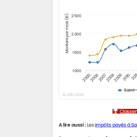
Montant par mois (€)
2 500
2 000
1 500
1 000
2005
2006
2007
2008
2009
2010
201
Saint-
© JDN 2026
Classem
A lire aussi :
Les
impôts payés à Sai