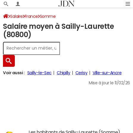
Salaire
France
Somme
Salaire moyen à Sailly-Laurette
(80800)
Voir aussi :
Sailly-le-Sec
Chipilly
Cerisy
Ville-sur-Ancre
Mise à jour le 11/02/26
Les habitants de Sailly-Laurette (Somme)