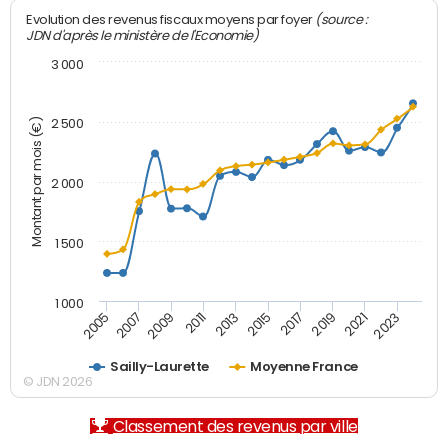
(source :
Evolution des revenus fiscaux moyens par foyer
JDN d'après le ministère de l'Economie)
3 000
Montant par mois (€)
2 500
2 000
1 500
1 000
2007
2017
2009
2019
2011
2021
2013
2023
2005
2015
Sailly-Laurette
Moyenne France
© JDN 2026
Classement des revenus par ville