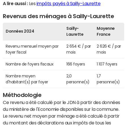
A lire aussi :
Les
impôts payés à Sailly-Laurette
Revenus des ménages à Sailly-Laurette
Sailly-
Moyenne
Données 2024
Laurette
France
Revenu mensuel moyen par
2 654 € / par
2 626 € / par
foyer fiscal
mois
mois
Nombre de foyers fiscaux
166 foyers
1 107 foyers
Nombre moyen
2,0
1,7
d'habitant(s) par foyer
personne(s)
personne(s)
Méthodologie
Ce revenu a été calculé par le JDN à partir des données
du ministère de l'Economie disponibles sur la commune.
Le revenu net moyen par ménage a été calculé à partir
du montant des déclarations aux impôts de tous les