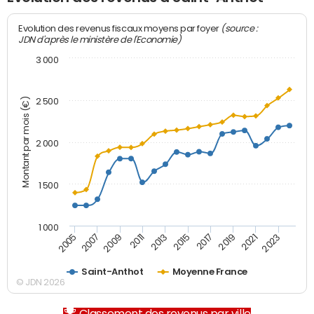
(source :
Evolution des revenus fiscaux moyens par foyer
JDN d'après le ministère de l'Economie)
3 000
Montant par mois (€)
2 500
2 000
1 500
1 000
2007
2017
2009
2019
2011
2021
2013
2023
2005
2015
Saint-Anthot
Moyenne France
© JDN 2026
Classement des revenus par ville