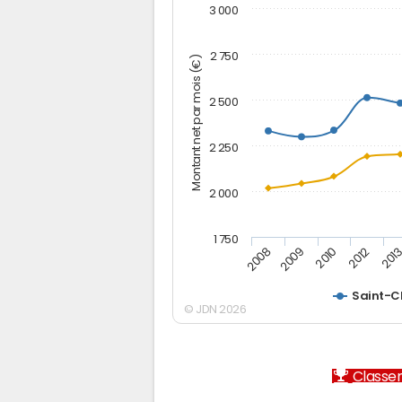
3 000
2 750
Montant net par mois (€)
2 500
2 250
2 000
1 750
2012
2008
201
2009
2010
Saint-C
© JDN 2026
Classem