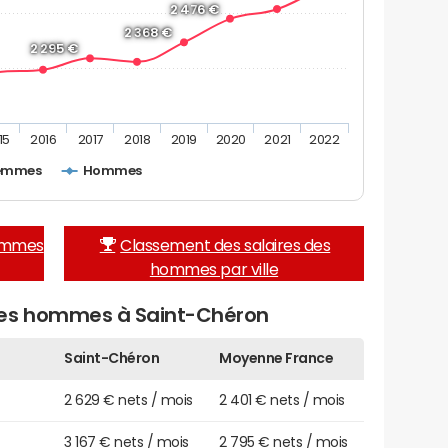
2 476 €
2 368 €
2 295 €
15
2016
2017
2018
2019
2020
2021
2022
emmes
Hommes
femmes
Classement des salaires des
hommes par ville
des hommes à Saint-Chéron
Saint-Chéron
Moyenne France
2 629 € nets / mois
2 401 € nets / mois
3 167 € nets / mois
2 795 € nets / mois