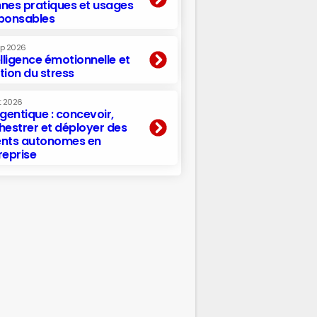
nes pratiques et usages
ponsables
ep 2026
elligence émotionnelle et
tion du stress
t 2026
agentique : concevoir,
hestrer et déployer des
nts autonomes en
reprise