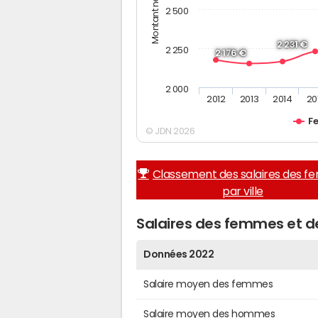
2 500
2 231 €
2 250
2 176 €
2 000
2012
2013
2014
20
F
© JDN 2026
Classement des salaires des 
par ville
Salaires des femmes et 
Données 2022
Salaire moyen des femmes
Salaire moyen des hommes