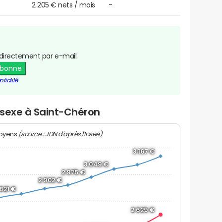
2 205 € nets / mois
-
directement par e-mail.
abonne
tialité
r sexe à Saint-Chéron
(source : JDN d'après l'Insee)
moyens
3 167 €
3 049 €
2 975 €
2 902 €
 821 €
2 629 €