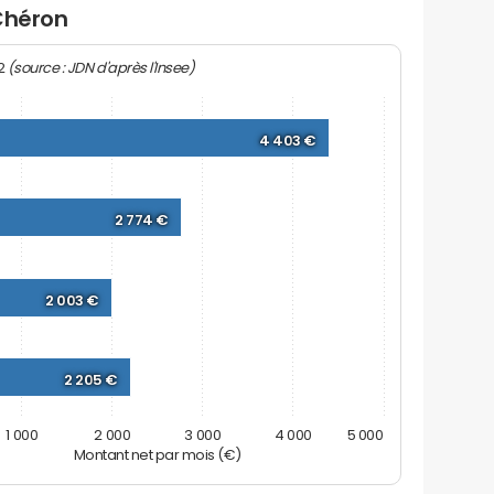
Chéron
(source : JDN d'après l'Insee)
22
4 403 €
2 774 €
2 003 €
2 205 €
1 000
2 000
3 000
4 000
5 000
Montant net par mois (€)