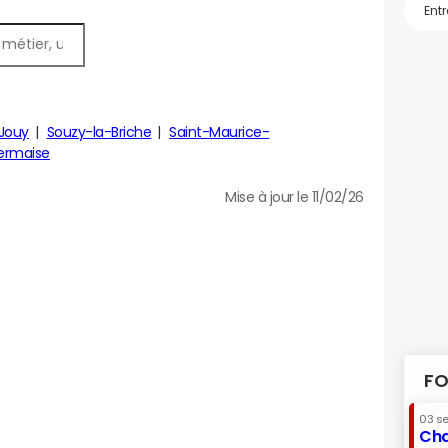
Jouy
Souzy-la-Briche
Saint-Maurice-
ermaise
Mise à jour le 11/02/26
FO
03 s
Cha