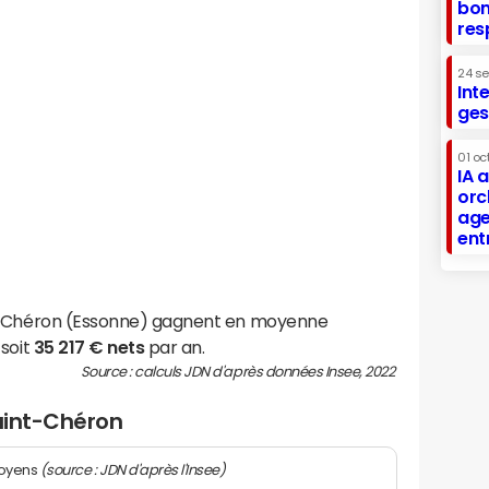
bon
res
24 s
Int
ges
01 oc
IA 
orc
age
ent
nt-Chéron (Essonne) gagnent en moyenne
 soit
35 217 € nets
par an.
Source : calculs JDN d'après données Insee, 2022
Saint-Chéron
(source : JDN d'après l'Insee)
moyens