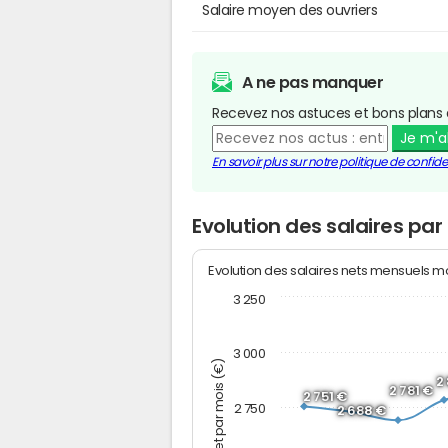
Salaire moyen des ouvriers
A ne pas manquer
Recevez nos astuces et bons plans 
Je m'
En savoir plus sur notre politique de confiden
Evolution des salaires pa
Evolution des salaires nets mensuels 
3 250
3 000
Montant net par mois (€)
2
2 781 €
2 751 €
2 750
2 688 €