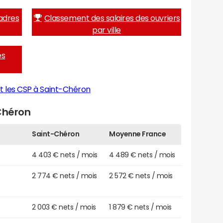
adres
Classement des salaires des ouvriers
par ville
es
t les CSP à Saint-Chéron
Chéron
Saint-Chéron
Moyenne France
4 403 € nets / mois
4 489 € nets / mois
2 774 € nets / mois
2 572 € nets / mois
2 003 € nets / mois
1 879 € nets / mois