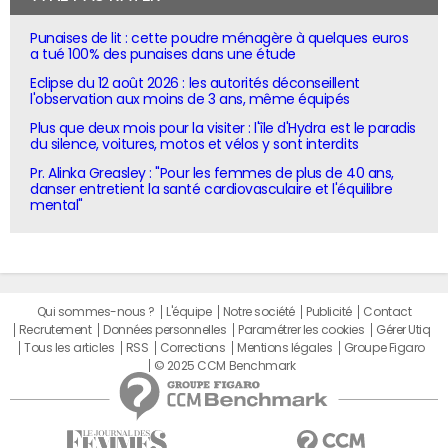
Punaises de lit : cette poudre ménagère à quelques euros
a tué 100% des punaises dans une étude
Eclipse du 12 août 2026 : les autorités déconseillent
l'observation aux moins de 3 ans, même équipés
Plus que deux mois pour la visiter : l'île d'Hydra est le paradis
du silence, voitures, motos et vélos y sont interdits
Pr. Alinka Greasley : "Pour les femmes de plus de 40 ans,
danser entretient la santé cardiovasculaire et l'équilibre
mental"
Qui sommes-nous ?
L'équipe
Notre société
Publicité
Contact
Recrutement
Données personnelles
Paramétrer les cookies
Gérer Utiq
Tous les articles
RSS
Corrections
Mentions légales
Groupe Figaro
© 2025 CCM Benchmark