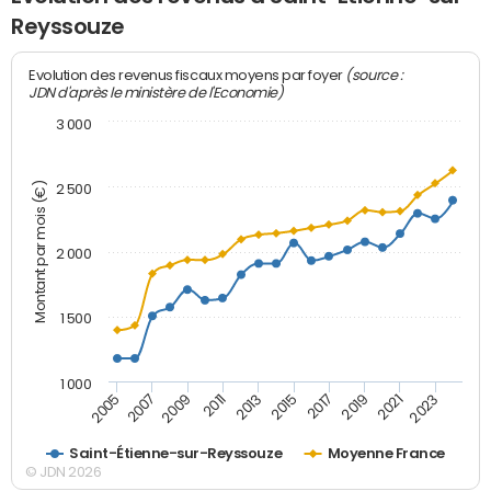
Reyssouze
(source :
Evolution des revenus fiscaux moyens par foyer
JDN d'après le ministère de l'Economie)
3 000
Montant par mois (€)
2 500
2 000
1 500
1 000
2007
2017
2009
2019
2011
2021
2013
2023
2005
2015
Saint-Étienne-sur-Reyssouze
Moyenne France
© JDN 2026