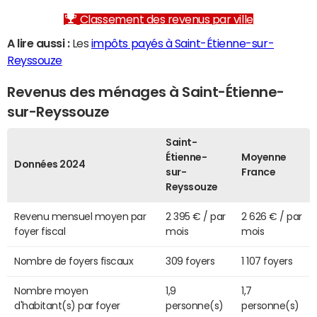
Classement des revenus par ville
A lire aussi :
Les
impôts payés à Saint-Étienne-sur-
Reyssouze
Revenus des ménages à Saint-Étienne-
sur-Reyssouze
Saint-
Étienne-
Moyenne
Données 2024
sur-
France
Reyssouze
Revenu mensuel moyen par
2 395 € / par
2 626 € / par
foyer fiscal
mois
mois
Nombre de foyers fiscaux
309 foyers
1 107 foyers
Nombre moyen
1,9
1,7
d'habitant(s) par foyer
personne(s)
personne(s)