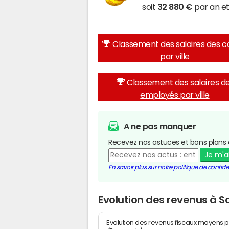
soit
32 880 €
par an et
Classement des salaires des c
par ville
Classement des salaires d
employés par ville
A ne pas manquer
Recevez nos astuces et bons plans 
Je m'
En savoir plus sur notre politique de confiden
Evolution des revenus à 
Evolution des revenus fiscaux moyens p