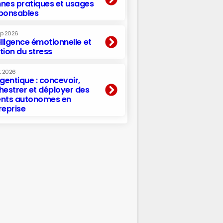
nes pratiques et usages
ponsables
ep 2026
elligence émotionnelle et
tion du stress
t 2026
agentique : concevoir,
hestrer et déployer des
nts autonomes en
reprise