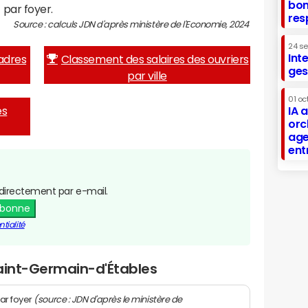
bon
 par foyer.
res
Source : calculs JDN d'après ministère de l'Economie, 2024
24 s
Int
adres
Classement des salaires des ouvriers
ges
par ville
01 oc
es
IA 
orc
age
ent
directement par e-mail.
abonne
tialité
Saint-Germain-d'Étables
(source : JDN d'après le ministère de
ar foyer