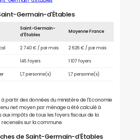
int-Germain-d'Étables
aint-Germain-d'Étables
Saint-Germain-
Moyenne France
d'Étables
cal
2 740 € / par mois
2 626 € / par mois
145 foyers
1 107 foyers
er
1,7 personne(s)
1,7 personne(s)
 à partir des données du ministère de l'Economie
evenu net moyen par ménage a été calculé à
 aux impôts de tous les foyers fiscaux de la
 recensés sur la commune.
proches de Saint-Germain-d'Étables