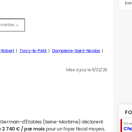
)
s-Robert
Torcy-le-Petit
Dampierre-Saint-Nicolas
Mise à jour le 11/02/26
FO
t-Germain-d'Étables (Seine-Maritime) déclarent
03 s
Cha
e
2 740 € / par mois
pour un foyer fiscal moyen,