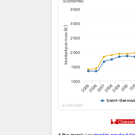
l'Economie)
3 500
3 000
Montant par mois (€)
2 500
2 000
1 500
1 000
2005
2006
2007
2008
2009
2010
201
Saint-Germai
© JDN 2026
Classem