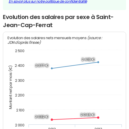
En savoir plus sur notre politique de confidentialité
Evolution des salaires par sexe à Saint-
Jean-Cap-Ferrat
(source :
Evolution des salaires nets mensuels moyens
JDN d'après l'Insee)
2 500
2 419 €
2 400
2 377 €
Montant net par mois (€)
2 300
2 200
2 100
2 046 €
2 032 €
2 000