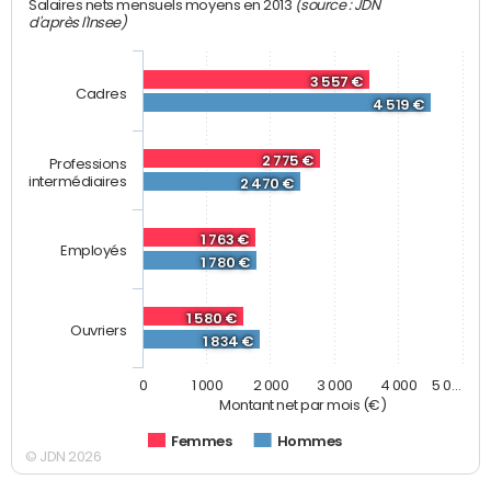
(source : JDN
Salaires nets mensuels moyens en 2013
d'après l'Insee)
3 557 €
Cadres
4 519 €
2 775 €
Professions
intermédiaires
2 470 €
1 763 €
Employés
1 780 €
1 580 €
Ouvriers
1 834 €
0
1 000
2 000
3 000
4 000
5 0…
Montant net par mois (€)
Femmes
Hommes
© JDN 2026