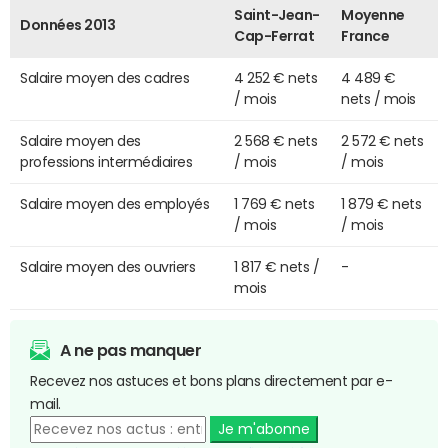
Saint-Jean-
Moyenne
Données 2013
Cap-Ferrat
France
Salaire moyen des cadres
4 252 € nets
4 489 €
/ mois
nets / mois
Salaire moyen des
2 568 € nets
2 572 € nets
professions intermédiaires
/ mois
/ mois
Salaire moyen des employés
1 769 € nets
1 879 € nets
/ mois
/ mois
Salaire moyen des ouvriers
1 817 € nets /
-
mois
A ne pas manquer
Recevez nos astuces et bons plans directement par e-
mail.
Je m'abonne