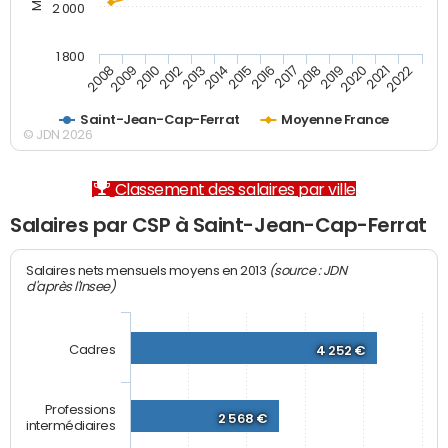
2 000
1 800
2008
2009
2010
2012
2013
2014
2015
2016
2017
2018
2019
2020
2021
2022
Saint-Jean-Cap-Ferrat
Moyenne France
© JDN 2026
Classement des salaires par ville
Salaires par CSP à Saint-Jean-Cap-Ferrat
(source : JDN
Salaires nets mensuels moyens en 2013
d'après l'Insee)
Cadres
4 252 €
Professions
2 568 €
intermédiaires