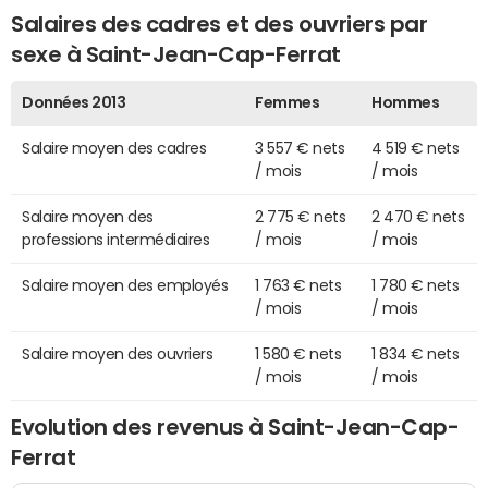
Salaires des cadres et des ouvriers par
sexe à Saint-Jean-Cap-Ferrat
Données 2013
Femmes
Hommes
Salaire moyen des cadres
3 557 € nets
4 519 € nets
/ mois
/ mois
Salaire moyen des
2 775 € nets
2 470 € nets
professions intermédiaires
/ mois
/ mois
Salaire moyen des employés
1 763 € nets
1 780 € nets
/ mois
/ mois
Salaire moyen des ouvriers
1 580 € nets
1 834 € nets
/ mois
/ mois
Evolution des revenus à Saint-Jean-Cap-
Ferrat