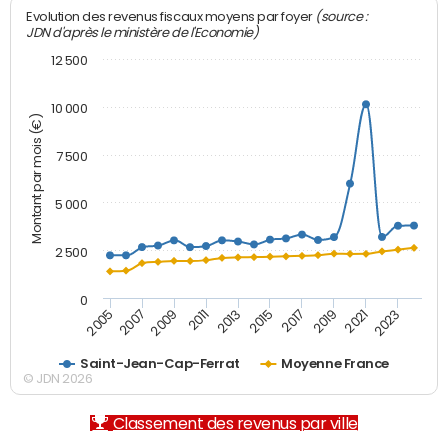
(source :
Evolution des revenus fiscaux moyens par foyer
JDN d'après le ministère de l'Economie)
12 500
10 000
Montant par mois (€)
7 500
5 000
2 500
0
2007
2017
2011
2021
2005
2015
2009
2019
2013
2023
Saint-Jean-Cap-Ferrat
Moyenne France
© JDN 2026
Classement des revenus par ville