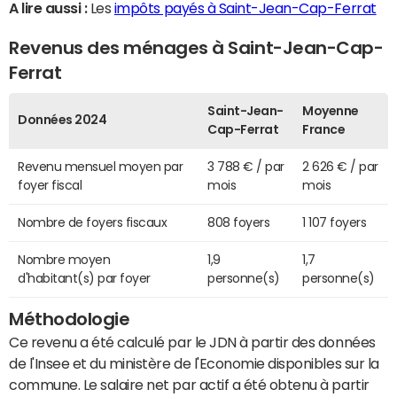
A lire aussi :
Les
impôts payés à Saint-Jean-Cap-Ferrat
Revenus des ménages à Saint-Jean-Cap-
Ferrat
Saint-Jean-
Moyenne
Données 2024
Cap-Ferrat
France
Revenu mensuel moyen par
3 788 € / par
2 626 € / par
foyer fiscal
mois
mois
Nombre de foyers fiscaux
808 foyers
1 107 foyers
Nombre moyen
1,9
1,7
d'habitant(s) par foyer
personne(s)
personne(s)
Méthodologie
Ce revenu a été calculé par le JDN à partir des données
de l'Insee et du ministère de l'Economie disponibles sur la
commune. Le salaire net par actif a été obtenu à partir