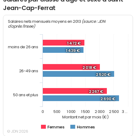
Jean-Cap-Ferrat
(source : JDN
Salaires nets mensuels moyens en 2013
d'après l'Insee)
1 472 €
moins de 26 ans
1 439 €
2 018 €
26-49 ans
2 520 €
2 267 €
50 ans et plus
2 690 €
0
500
1 000
1 500
2 000
2 500
3 …
Montant net par mois (€)
Femmes
Hommes
© JDN 2026