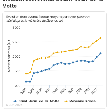
Motte
(source :
Evolution des revenus fiscaux moyens par foyer
JDN d'après le ministère de l'Economie)
3 000
Montant par mois (€)
2 500
2 000
1 500
1 000
2007
2017
2009
2019
2011
2021
2013
2023
2005
2015
Saint-Jean-de-la-Motte
Moyenne France
© JDN 2026