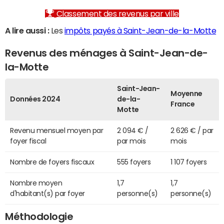
Classement des revenus par ville
A lire aussi :
Les
impôts payés à Saint-Jean-de-la-Motte
Revenus des ménages à Saint-Jean-de-
la-Motte
Saint-Jean-
Moyenne
Données 2024
de-la-
France
Motte
Revenu mensuel moyen par
2 094 € /
2 626 € / par
foyer fiscal
par mois
mois
Nombre de foyers fiscaux
555 foyers
1 107 foyers
Nombre moyen
1,7
1,7
d'habitant(s) par foyer
personne(s)
personne(s)
Méthodologie