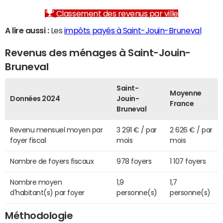
Classement des revenus par ville
A lire aussi :
Les
impôts payés à Saint-Jouin-Bruneval
Revenus des ménages à Saint-Jouin-
Bruneval
Saint-
Moyenne
Données 2024
Jouin-
France
Bruneval
Revenu mensuel moyen par
3 291 € / par
2 626 € / par
foyer fiscal
mois
mois
Nombre de foyers fiscaux
978 foyers
1 107 foyers
Nombre moyen
1,9
1,7
d'habitant(s) par foyer
personne(s)
personne(s)
Méthodologie