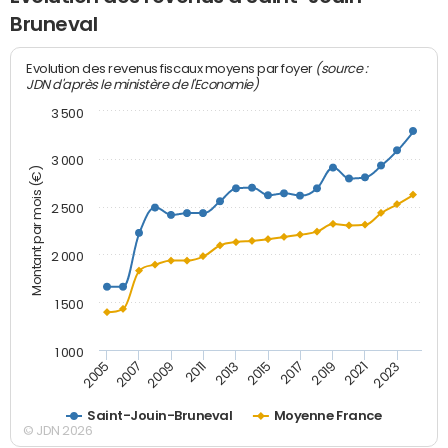
Bruneval
(source :
Evolution des revenus fiscaux moyens par foyer
JDN d'après le ministère de l'Economie)
3 500
3 000
Montant par mois (€)
2 500
2 000
1 500
1 000
2007
2017
2009
2019
2011
2021
2013
2023
2005
2015
Saint-Jouin-Bruneval
Moyenne France
© JDN 2026