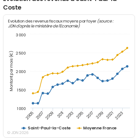
Coste
(source :
Evolution des revenus fiscaux moyens par foyer
JDN d'après le ministère de l'Economie)
3 000
Montant par mois (€)
2 500
2 000
1 500
1 000
2007
2017
2009
2019
2011
2021
2013
2023
2005
2015
Saint-Paul-la-Coste
Moyenne France
© JDN 2026