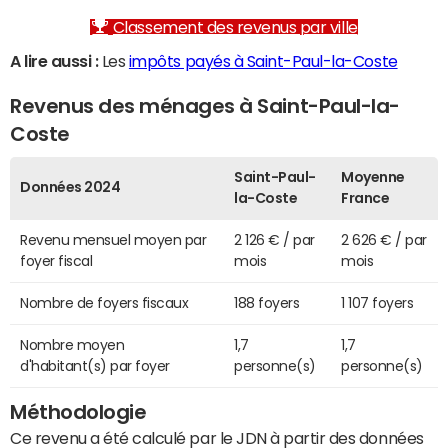
Classement des revenus par ville
A lire aussi :
Les
impôts payés à Saint-Paul-la-Coste
Revenus des ménages à Saint-Paul-la-
Coste
Saint-Paul-
Moyenne
Données 2024
la-Coste
France
Revenu mensuel moyen par
2 126 € / par
2 626 € / par
foyer fiscal
mois
mois
Nombre de foyers fiscaux
188 foyers
1 107 foyers
Nombre moyen
1,7
1,7
d'habitant(s) par foyer
personne(s)
personne(s)
Méthodologie
Ce revenu a été calculé par le JDN à partir des données