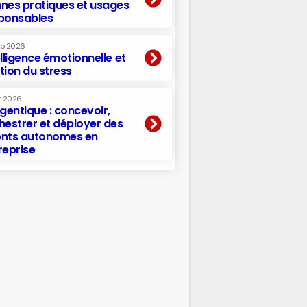
nes pratiques et usages
ponsables
ep 2026
elligence émotionnelle et
tion du stress
t 2026
agentique : concevoir,
hestrer et déployer des
nts autonomes en
reprise