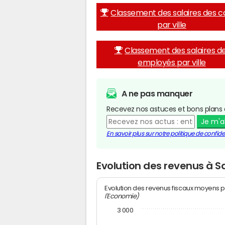
Classement des salaires des c
par ville
Classement des salaires d
employés par ville
A ne pas manquer
Recevez nos astuces et bons plans 
Je m'
En savoir plus sur notre politique de confiden
Evolution des revenus à S
Evolution des revenus fiscaux moyens p
l'Economie)
3 000