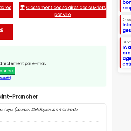
bon
adres
Classement des salaires des ouvriers
res
par ville
24 s
Int
es
ges
01 oc
IA 
orc
age
directement par e-mail.
ent
abonne
tialité
aint-Prancher
(source : JDN d'après le ministère de
ar foyer