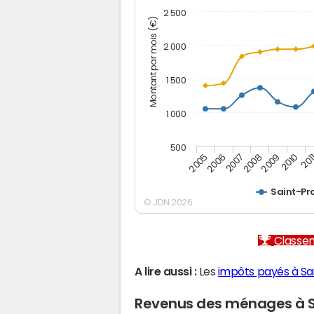
2 500
Montant par mois (€)
2 000
1 500
1 000
500
2005
2006
2007
2008
2009
2010
201
Saint-Pr
© JDN 2026
Classem
A lire aussi :
Les
impôts payés à Sa
Revenus des ménages à S