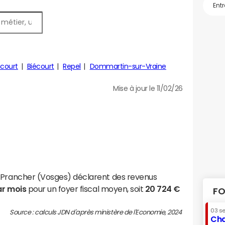
court
Biécourt
Repel
Dommartin-sur-Vraine
Mise à jour le 11/02/26
t-Prancher (Vosges) déclarent des revenus
ar mois
pour un foyer fiscal moyen, soit
20 724 €
FO
03 s
Source : calculs JDN d'après ministère de l'Economie, 2024
Cha