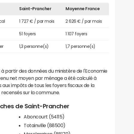
Saint-Prancher
Moyenne France
cal
1 727 € / par mois
2 626 € / par mois
51 foyers
1 107 foyers
er
1,3 personne(s)
1,7 personne(s)
 à partir des données du ministère de l'Economie
evenu net moyen par ménage a été calculé à
 aux impôts de tous les foyers fiscaux de la
 recensés sur la commune.
roches de Saint-Prancher
Aboncourt (54115)
Totainville (88500)
Morelmaison (88170)