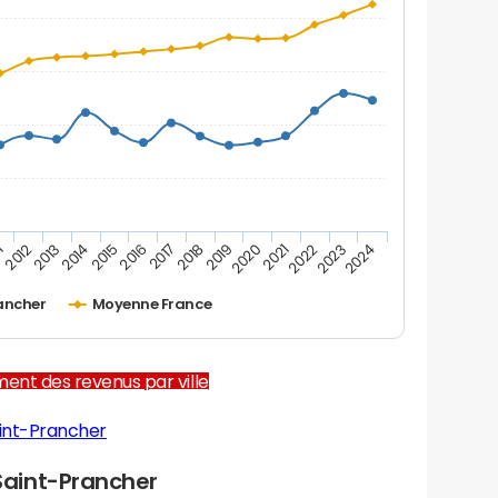
1
2012
2013
2014
2015
2016
2017
2018
2019
2020
2021
2022
2023
2024
ancher
Moyenne France
ent des revenus par ville
int-Prancher
aint-Prancher