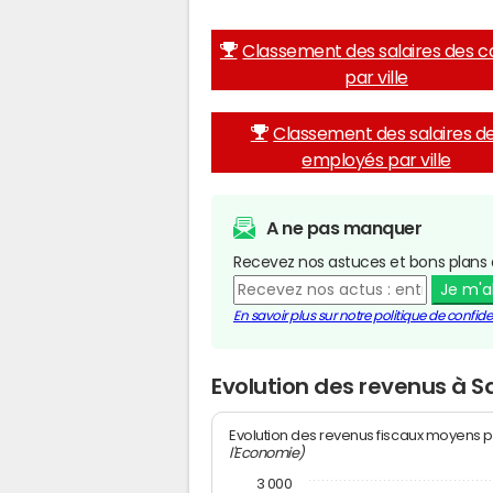
Classement des salaires des c
par ville
Classement des salaires d
employés par ville
A ne pas manquer
Recevez nos astuces et bons plans 
Je m'
En savoir plus sur notre politique de confiden
Evolution des revenus à S
Evolution des revenus fiscaux moyens p
l'Economie)
3 000