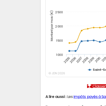
Montant par mois (€)
2 500
2 000
1 500
1 000
2005
2006
2007
2008
2009
2010
201
Saint-S
© JDN 2026
Classem
A lire aussi :
Les
impôts payés à Sa