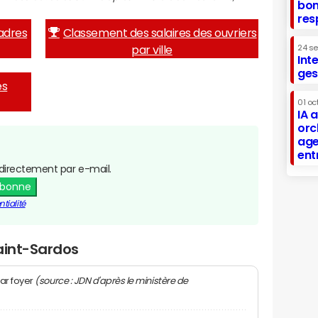
bon
res
adres
Classement des salaires des ouvriers
par ville
24 s
Int
ges
es
01 oc
IA 
orc
age
ent
directement par e-mail.
abonne
tialité
aint-Sardos
(source : JDN d'après le ministère de
ar foyer