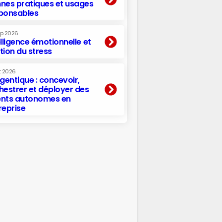
nes pratiques et usages
ponsables
ep 2026
elligence émotionnelle et
tion du stress
t 2026
agentique : concevoir,
hestrer et déployer des
nts autonomes en
reprise