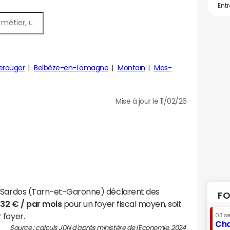
rouger
Belbèze-en-Lomagne
Montaïn
Mas-
Mise à jour le 11/02/26
t-Sardos (Tarn-et-Garonne) déclarent des
FO
032 € / par mois
pour un foyer fiscal moyen, soit
 foyer.
03 s
Cha
Source : calculs JDN d'après ministère de l'Economie, 2024