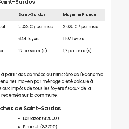
aint-Sardos
Saint-Sardos
Moyenne France
cal
2 032 € / par mois
2 626 € / par mois
644 foyers
1 107 foyers
er
1,7 personne(s)
1,7 personne(s)
 à partir des données du ministère de l'Economie
evenu net moyen par ménage a été calculé à
 aux impôts de tous les foyers fiscaux de la
 recensés sur la commune.
roches de Saint-Sardos
Larrazet (82500)
Bourret (82700)