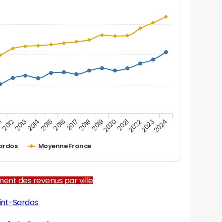
1
2012
2013
2014
2015
2016
2017
2018
2019
2020
2021
2022
2023
2024
ardos
Moyenne France
ent des revenus par ville
int-Sardos