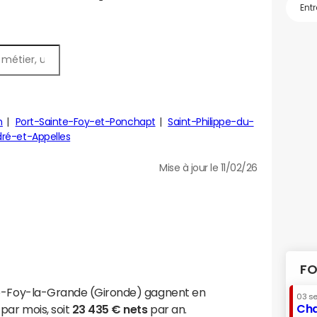
h
Port-Sainte-Foy-et-Ponchapt
Saint-Philippe-du-
dré-et-Appelles
Mise à jour le 11/02/26
FO
te-Foy-la-Grande (Gironde) gagnent en
03 s
Cha
par mois, soit
23 435 € nets
par an.