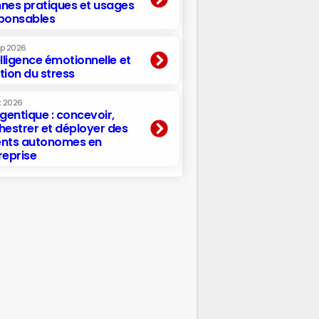
nes pratiques et usages
ponsables
ep 2026
elligence émotionnelle et
tion du stress
t 2026
agentique : concevoir,
hestrer et déployer des
nts autonomes en
reprise