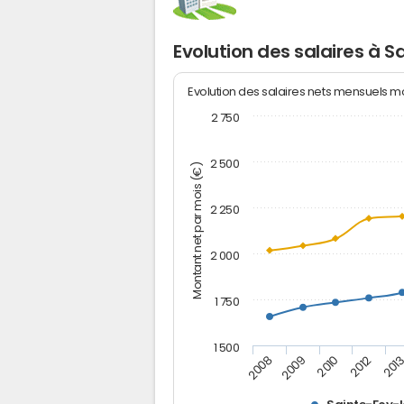
Evolution des salaires à 
Evolution des salaires nets mensuels 
2 750
2 500
Montant net par mois (€)
2 250
2 000
1 750
1 500
2012
2008
201
2009
2010