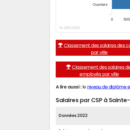
Ouvriers
0
50
© JDN 2026
Classement des salaires des c
par ville
Classement des salaires d
employés par ville
A lire aussi :
le
niveau de diplôme 
Salaires par CSP à Saint
Données 2022