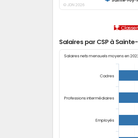
Sainte-Foy-
© JDN 2026
Classem
Salaires par CSP à Saint
Salaires nets mensuels moyens en 20
Cadres
Professions intermédiaires
Employés