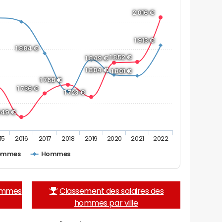
2 016 €
1 913 €
1 884 €
1 852 €
1 849 €
1 804 €
1 801 €
1 768 €
1 736 €
1 723 €
649 €
15
2016
2017
2018
2019
2020
2021
2022
emmes
Hommes
femmes
Classement des salaires des
hommes par ville