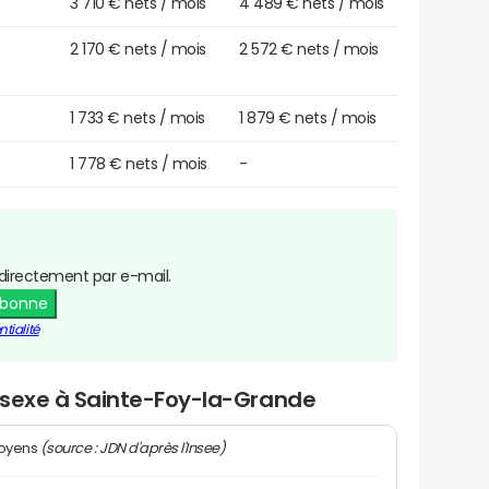
3 710 € nets / mois
4 489 € nets / mois
2 170 € nets / mois
2 572 € nets / mois
1 733 € nets / mois
1 879 € nets / mois
1 778 € nets / mois
-
directement par e-mail.
abonne
tialité
r sexe à Sainte-Foy-la-Grande
(source : JDN d'après l'Insee)
moyens