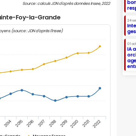
bon
Source : calculs JDN d'après données Insee, 2022
res
Sainte-Foy-la-Grande
24 s
Int
(source : JDN d'après l'Insee)
ges
moyens
01 oc
IA 
orc
age
ent
2019
2016
3
2020
2017
2014
2021
2018
2015
2022