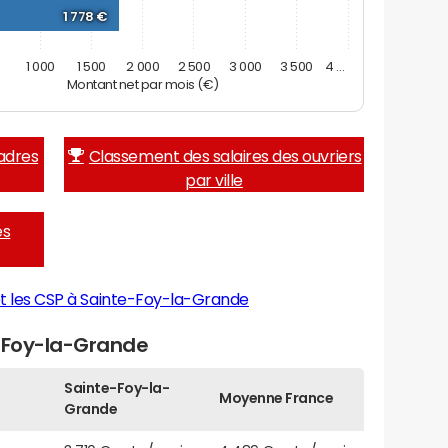
1 778 €
0
1 000
1 500
2 000
2 500
3 000
3 500
4 …
Montant net par mois (€)
adres
Classement des salaires des ouvriers
par ville
es
et les CSP à Sainte-Foy-la-Grande
e-Foy-la-Grande
Sainte-Foy-la-
Moyenne France
Grande