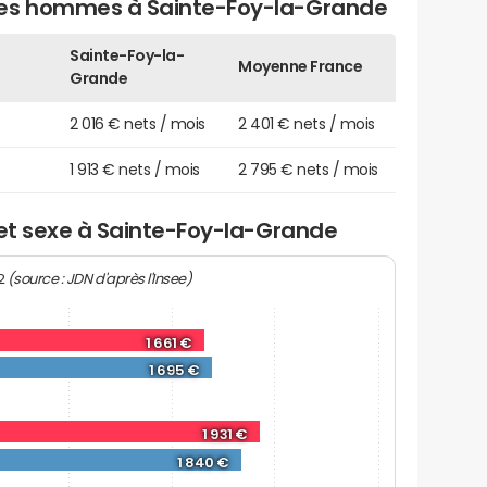
des hommes à Sainte-Foy-la-Grande
Sainte-Foy-la-
Moyenne France
Grande
2 016 € nets / mois
2 401 € nets / mois
1 913 € nets / mois
2 795 € nets / mois
 et sexe à Sainte-Foy-la-Grande
(source : JDN d'après l'Insee)
22
1 661 €
1 695 €
1 931 €
1 840 €