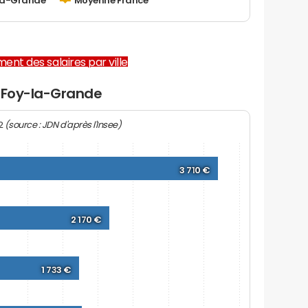
la-Grande
Moyenne France
ent des salaires par ville
e-Foy-la-Grande
(source : JDN d'après l'Insee)
22
3 710 €
2 170 €
1 733 €