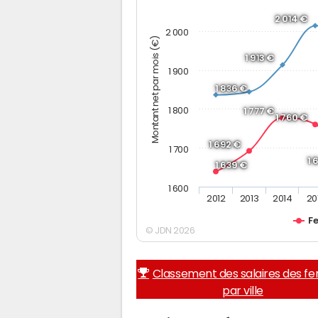
2 014 €
2 000
Montant net par mois (€)
1 913 €
1 900
1 836 €
1 800
1 777 €
1 760 €
1 692 €
1 700
1 
1 639 €
1 600
2012
2013
2014
20
F
© JDN 2026
Classement des salaires des 
par ville