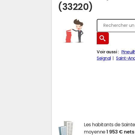
(33220)
Voir aussi :
Pineuil
Seignal
Saint-An
Les habitants de Sain
moyenne
1 953 € nets