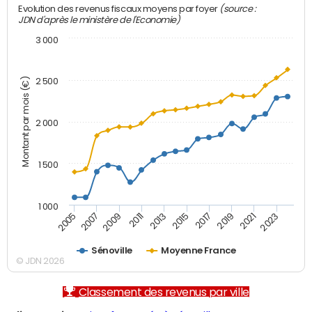
(source :
Evolution des revenus fiscaux moyens par foyer
JDN d'après le ministère de l'Economie)
3 000
Montant par mois (€)
2 500
2 000
1 500
1 000
2007
2017
2009
2019
2011
2021
2013
2023
2005
2015
Sénoville
Moyenne France
© JDN 2026
Classement des revenus par ville