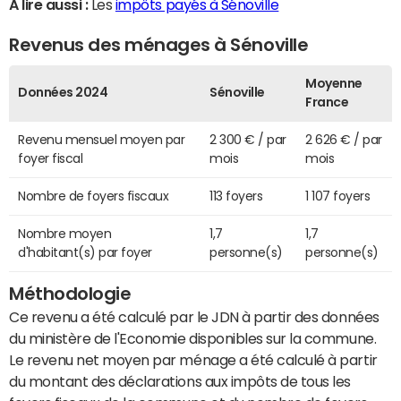
A lire aussi :
Les
impôts payés à Sénoville
Revenus des ménages à Sénoville
Moyenne
Données 2024
Sénoville
France
Revenu mensuel moyen par
2 300 € / par
2 626 € / par
foyer fiscal
mois
mois
Nombre de foyers fiscaux
113 foyers
1 107 foyers
Nombre moyen
1,7
1,7
d'habitant(s) par foyer
personne(s)
personne(s)
Méthodologie
Ce revenu a été calculé par le JDN à partir des données
du ministère de l'Economie disponibles sur la commune.
Le revenu net moyen par ménage a été calculé à partir
du montant des déclarations aux impôts de tous les