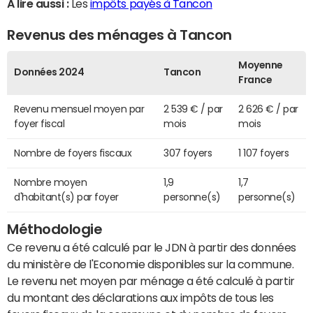
A lire aussi :
Les
impôts payés à Tancon
Revenus des ménages à Tancon
Moyenne
Données 2024
Tancon
France
Revenu mensuel moyen par
2 539 € / par
2 626 € / par
foyer fiscal
mois
mois
Nombre de foyers fiscaux
307 foyers
1 107 foyers
Nombre moyen
1,9
1,7
d'habitant(s) par foyer
personne(s)
personne(s)
Méthodologie
Ce revenu a été calculé par le JDN à partir des données
du ministère de l'Economie disponibles sur la commune.
Le revenu net moyen par ménage a été calculé à partir
du montant des déclarations aux impôts de tous les