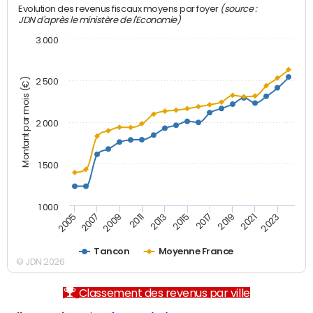
(source :
Evolution des revenus fiscaux moyens par foyer
JDN d'après le ministère de l'Economie)
3 000
Montant par mois (€)
2 500
2 000
1 500
1 000
2007
2017
2009
2019
2011
2021
2013
2023
2005
2015
Tancon
Moyenne France
© JDN 2026
Classement des revenus par ville