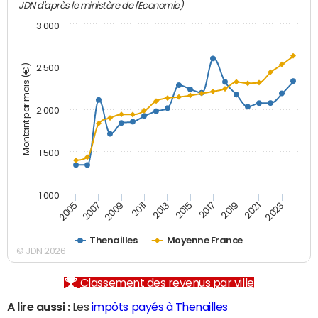
JDN d'après le ministère de l'Economie)
3 000
Montant par mois (€)
2 500
2 000
1 500
1 000
2007
2017
2009
2019
2011
2021
2013
2023
2005
2015
Thenailles
Moyenne France
© JDN 2026
Classement des revenus par ville
A lire aussi :
Les
impôts payés à Thenailles