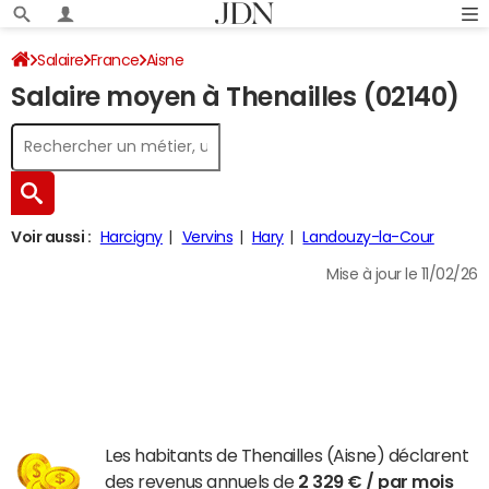
Salaire
France
Aisne
Salaire moyen à Thenailles (02140)
Voir aussi :
Harcigny
Vervins
Hary
Landouzy-la-Cour
Mise à jour le 11/02/26
Les habitants de Thenailles (Aisne) déclarent
des revenus annuels de
2 329 € / par mois