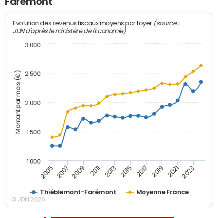
Farémont
(source :
Evolution des revenus fiscaux moyens par foyer
JDN d'après le ministère de l'Economie)
3 000
Montant par mois (€)
2 500
2 000
1 500
1 000
2007
2017
2009
2019
2011
2021
2013
2023
2005
2015
Thiéblemont-Farémont
Moyenne France
© JDN 2026