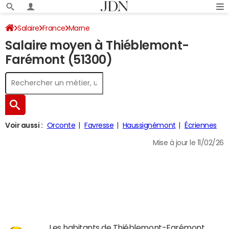
Salaire
France
Marne
Salaire moyen à Thiéblemont-
Farémont (51300)
Voir aussi :
Orconte
Favresse
Haussignémont
Écriennes
Mise à jour le 11/02/26
Les habitants de Thiéblemont-Farémont