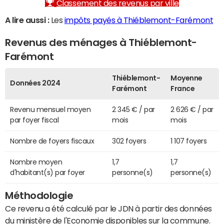
Classement des revenus par ville
A lire aussi :
Les
impôts payés à Thiéblemont-Farémont
Revenus des ménages à Thiéblemont-
Farémont
Thiéblemont-
Moyenne
Données 2024
Farémont
France
Revenu mensuel moyen
2 345 € / par
2 626 € / par
par foyer fiscal
mois
mois
Nombre de foyers fiscaux
302 foyers
1 107 foyers
Nombre moyen
1,7
1,7
d'habitant(s) par foyer
personne(s)
personne(s)
Méthodologie
Ce revenu a été calculé par le JDN à partir des données
du ministère de l'Economie disponibles sur la commune.