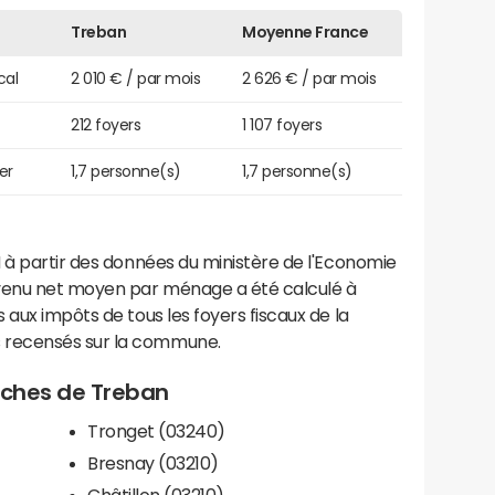
Treban
Moyenne France
cal
2 010 € / par mois
2 626 € / par mois
212 foyers
1 107 foyers
er
1,7 personne(s)
1,7 personne(s)
 à partir des données du ministère de l'Economie
evenu net moyen par ménage a été calculé à
 aux impôts de tous les foyers fiscaux de la
 recensés sur la commune.
roches de Treban
Tronget (03240)
Bresnay (03210)
Châtillon (03210)