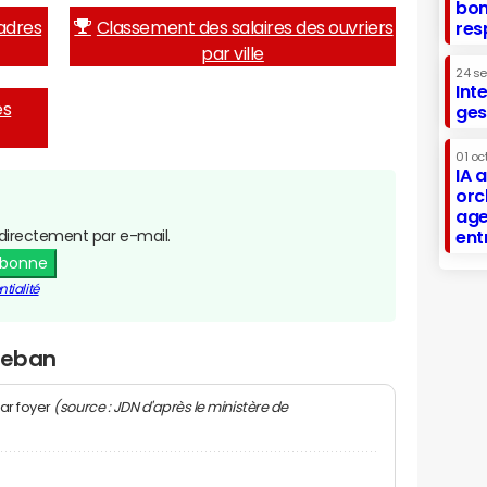
bon
adres
Classement des salaires des ouvriers
res
par ville
24 s
Int
es
ges
01 oc
IA 
orc
age
directement par e-mail.
ent
abonne
tialité
Treban
(source : JDN d'après le ministère de
ar foyer