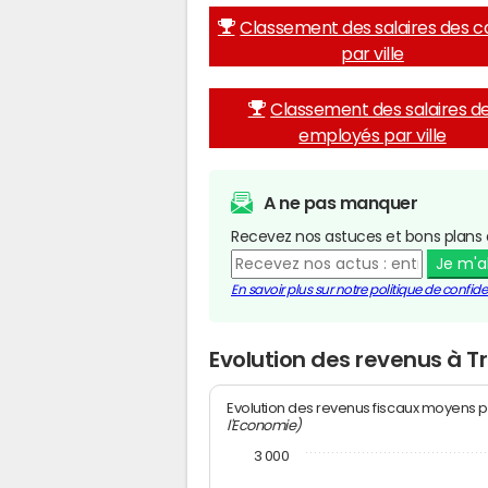
Classement des salaires des c
par ville
Classement des salaires d
employés par ville
A ne pas manquer
Recevez nos astuces et bons plans 
Je m'
En savoir plus sur notre politique de confiden
Evolution des revenus à 
Evolution des revenus fiscaux moyens p
l'Economie)
3 000