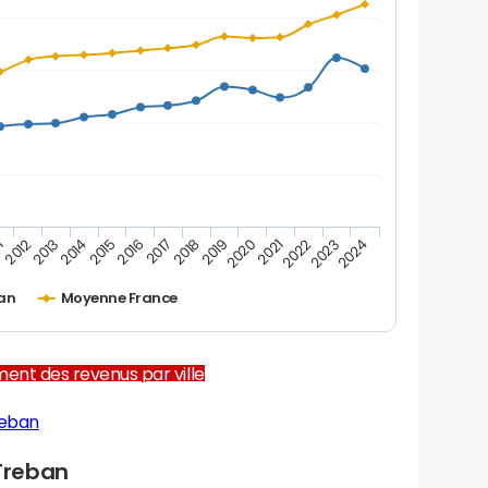
1
2012
2013
2014
2015
2016
2017
2018
2019
2020
2021
2022
2023
2024
an
Moyenne France
ent des revenus par ville
reban
Treban