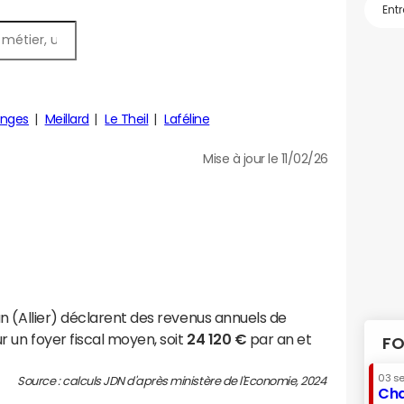
anges
Meillard
Le Theil
Laféline
Mise à jour le 11/02/26
n (Allier) déclarent des revenus annuels de
 un foyer fiscal moyen, soit
24 120 €
par an et
FO
03 s
Source : calculs JDN d'après ministère de l'Economie, 2024
Cha