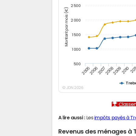
2 500
Montant par mois (€)
2 000
1 500
1 000
500
2005
2006
2007
2008
2009
2010
201
Treb
© JDN 2026
Classem
A lire aussi :
Les
impôts payés à T
Revenus des ménages à 