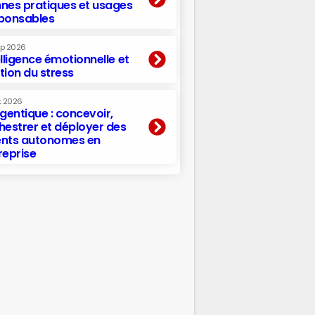
nes pratiques et usages
ponsables
ep 2026
elligence émotionnelle et
tion du stress
t 2026
agentique : concevoir,
hestrer et déployer des
nts autonomes en
reprise