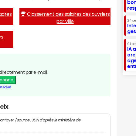
bon
res
adres
Classement des salaires des ouvriers
par ville
24 s
Int
ges
es
01 oc
IA 
orc
age
ent
directement par e-mail.
abonne
tialité
eix
(source : JDN d'après le ministère de
ar foyer