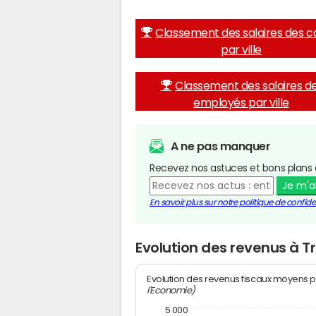
Classement des salaires des c
par ville
Classement des salaires d
employés par ville
A ne pas manquer
Recevez nos astuces et bons plans 
Je m'
En savoir plus sur notre politique de confiden
Evolution des revenus à Tr
Evolution des revenus fiscaux moyens p
l'Economie)
5 000