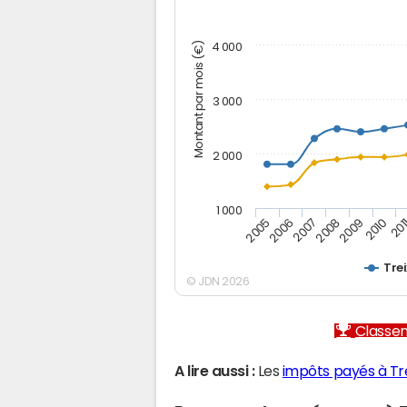
Montant par mois (€)
4 000
3 000
2 000
1 000
2007
2006
201
2005
2010
2009
2008
Trei
© JDN 2026
Classem
A lire aussi :
Les
impôts payés à Tr