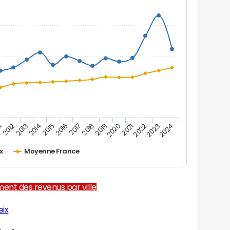
2012
2017
2022
1
2016
2021
2015
2020
2014
2019
2024
2013
2018
2023
x
Moyenne France
ent des revenus par ville
eix