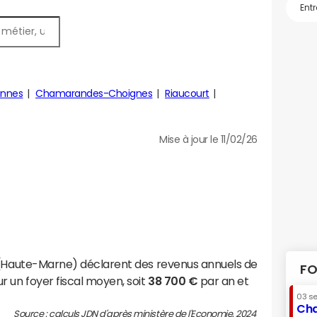
nnes
Chamarandes-Choignes
Riaucourt
Mise à jour le 11/02/26
x (Haute-Marne) déclarent des revenus annuels de
FO
r un foyer fiscal moyen, soit
38 700 €
par an et
03 s
Cha
Source : calculs JDN d'après ministère de l'Economie, 2024