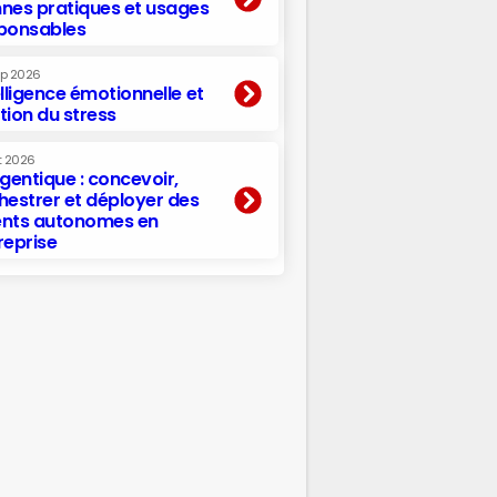
nes pratiques et usages
ponsables
ep 2026
elligence émotionnelle et
tion du stress
t 2026
agentique : concevoir,
hestrer et déployer des
nts autonomes en
reprise