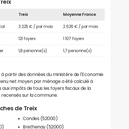
reix
Treix
Moyenne France
cal
3 225 € / par mois
2 626 € / par mois
121 foyers
1 107 foyers
er
1,8 personne(s)
1,7 personne(s)
 à partir des données du ministère de l'Economie
evenu net moyen par ménage a été calculé à
 aux impôts de tous les foyers fiscaux de la
 recensés sur la commune.
oches de Treix
Condes (52000)
0)
Brethenay (52000)