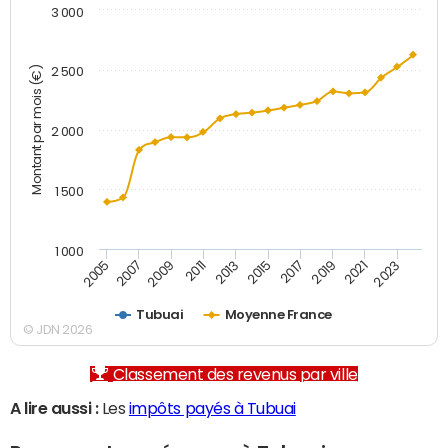
3 000
Montant par mois (€)
2 500
2 000
1 500
1 000
2007
2017
2009
2019
2011
2021
2013
2023
2005
2015
Tubuai
Moyenne France
© JDN 2026
Classement des revenus par ville
A lire aussi :
Les
impôts payés à Tubuai