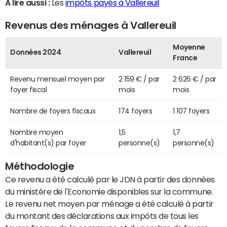
A lire aussi :
Les
impôts payés à Vallereuil
Revenus des ménages à Vallereuil
Moyenne
Données 2024
Vallereuil
France
Revenu mensuel moyen par
2 159 € / par
2 626 € / par
foyer fiscal
mois
mois
Nombre de foyers fiscaux
174 foyers
1 107 foyers
Nombre moyen
1,5
1,7
d'habitant(s) par foyer
personne(s)
personne(s)
Méthodologie
Ce revenu a été calculé par le JDN à partir des données
du ministère de l'Economie disponibles sur la commune.
Le revenu net moyen par ménage a été calculé à partir
du montant des déclarations aux impôts de tous les