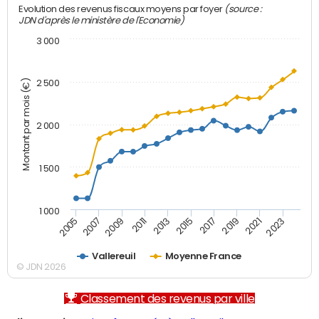
(source :
Evolution des revenus fiscaux moyens par foyer
JDN d'après le ministère de l'Economie)
3 000
Montant par mois (€)
2 500
2 000
1 500
1 000
2007
2017
2009
2019
2011
2021
2013
2023
2005
2015
Vallereuil
Moyenne France
© JDN 2026
Classement des revenus par ville