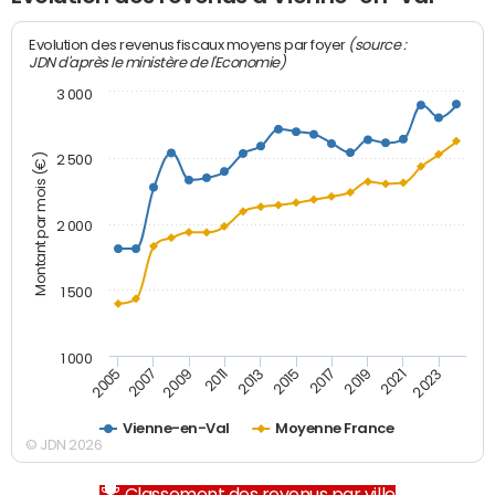
(source :
Evolution des revenus fiscaux moyens par foyer
JDN d'après le ministère de l'Economie)
3 000
Montant par mois (€)
2 500
2 000
1 500
1 000
2007
2017
2009
2019
2011
2021
2013
2023
2005
2015
Vienne-en-Val
Moyenne France
© JDN 2026
Classement des revenus par ville