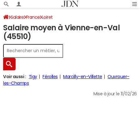
Salaire
France
Loiret
Salaire moyen à Vienne-en-Val
(45510)
Voir aussi :
Tigy
Férolles
Marcilly-en-Villette
Ouvrouer-
les-Champs
Mise à jour le 11/02/26