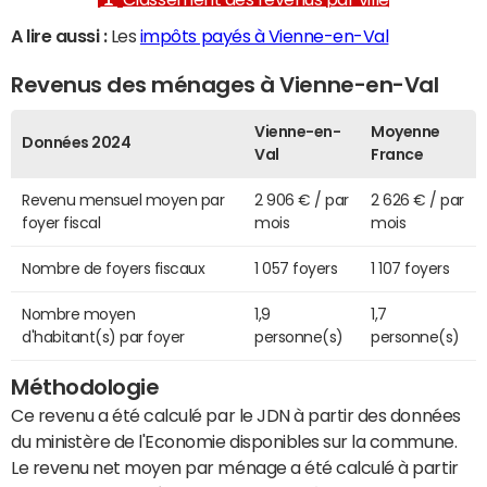
A lire aussi :
Les
impôts payés à Vienne-en-Val
Revenus des ménages à Vienne-en-Val
Vienne-en-
Moyenne
Données 2024
Val
France
Revenu mensuel moyen par
2 906 € / par
2 626 € / par
foyer fiscal
mois
mois
Nombre de foyers fiscaux
1 057 foyers
1 107 foyers
Nombre moyen
1,9
1,7
d'habitant(s) par foyer
personne(s)
personne(s)
Méthodologie
Ce revenu a été calculé par le JDN à partir des données
du ministère de l'Economie disponibles sur la commune.
Le revenu net moyen par ménage a été calculé à partir