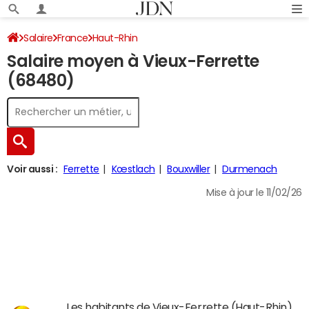
Salaire
France
Haut-Rhin
Salaire moyen à Vieux-Ferrette
(68480)
Voir aussi :
Ferrette
Kœstlach
Bouxwiller
Durmenach
Mise à jour le 11/02/26
Les habitants de Vieux-Ferrette (Haut-Rhin)