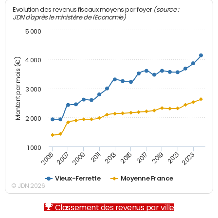
(source :
Evolution des revenus fiscaux moyens par foyer
JDN d'après le ministère de l'Economie)
5 000
Montant par mois (€)
4 000
3 000
2 000
1 000
2007
2017
2005
2015
2013
2023
2011
2021
2009
2019
Vieux-Ferrette
Moyenne France
© JDN 2026
Classement des revenus par ville