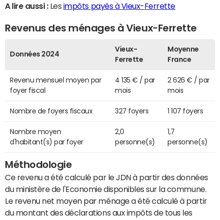
A lire aussi :
Les
impôts payés à Vieux-Ferrette
Revenus des ménages à Vieux-Ferrette
Vieux-
Moyenne
Données 2024
Ferrette
France
Revenu mensuel moyen par
4 135 € / par
2 626 € / par
foyer fiscal
mois
mois
Nombre de foyers fiscaux
327 foyers
1 107 foyers
Nombre moyen
2,0
1,7
d'habitant(s) par foyer
personne(s)
personne(s)
Méthodologie
Ce revenu a été calculé par le JDN à partir des données
du ministère de l'Economie disponibles sur la commune.
Le revenu net moyen par ménage a été calculé à partir
du montant des déclarations aux impôts de tous les