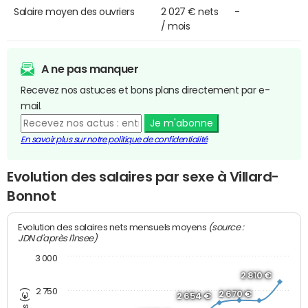
Salaire moyen des ouvriers
2 027 € nets
-
/ mois
A ne pas manquer
Recevez nos astuces et bons plans directement par e-
mail.
Je m'abonne
En savoir plus sur notre politique de confidentialité
Evolution des salaires par sexe à Villard-
Bonnot
(source :
Evolution des salaires nets mensuels moyens
JDN d'après l'Insee)
3 000
2 810 €
2 750
2 670 €
2 654 €