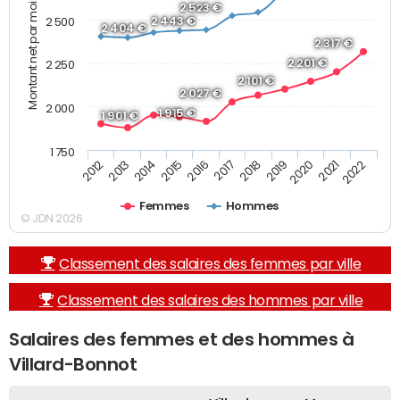
Montant net par mois (€)
2 523 €
2 443 €
2 500
2 404 €
2 317 €
2 201 €
2 250
2 101 €
2 027 €
2 000
1 915 €
1 901 €
1 750
2013
2017
2021
2014
2018
2022
2015
2019
2012
2016
2020
Femmes
Hommes
© JDN 2026
Classement des salaires des femmes par ville
Classement des salaires des hommes par ville
Salaires des femmes et des hommes à
Villard-Bonnot