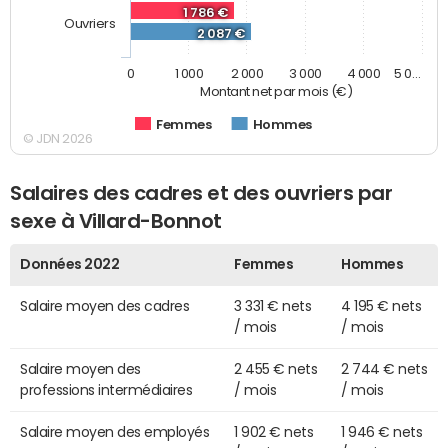
1 786 €
Ouvriers
2 087 €
0
1 000
2 000
3 000
4 000
5 0…
Montant net par mois (€)
Femmes
Hommes
© JDN 2026
Salaires des cadres et des ouvriers par
sexe à Villard-Bonnot
Données 2022
Femmes
Hommes
Salaire moyen des cadres
3 331 € nets
4 195 € nets
/ mois
/ mois
Salaire moyen des
2 455 € nets
2 744 € nets
professions intermédiaires
/ mois
/ mois
Salaire moyen des employés
1 902 € nets
1 946 € nets