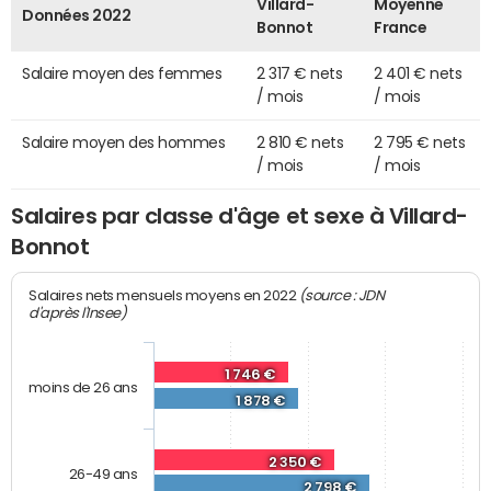
Villard-
Moyenne
Données 2022
Bonnot
France
Salaire moyen des femmes
2 317 € nets
2 401 € nets
/ mois
/ mois
Salaire moyen des hommes
2 810 € nets
2 795 € nets
/ mois
/ mois
Salaires par classe d'âge et sexe à Villard-
Bonnot
(source : JDN
Salaires nets mensuels moyens en 2022
d'après l'Insee)
1 746 €
moins de 26 ans
1 878 €
2 350 €
26-49 ans
2 798 €