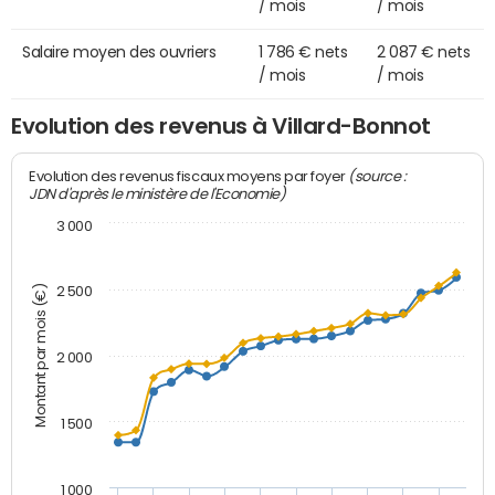
/ mois
/ mois
Salaire moyen des ouvriers
1 786 € nets
2 087 € nets
/ mois
/ mois
Evolution des revenus à Villard-Bonnot
(source :
Evolution des revenus fiscaux moyens par foyer
JDN d'après le ministère de l'Economie)
3 000
Montant par mois (€)
2 500
2 000
1 500
1 000