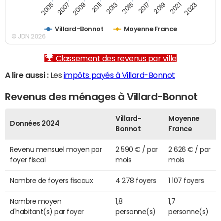
2007
2017
2009
2019
2011
2021
2013
2023
2005
2015
Villard-Bonnot
Moyenne France
© JDN 2026
Classement des revenus par ville
A lire aussi :
Les
impôts payés à Villard-Bonnot
Revenus des ménages à Villard-Bonnot
Villard-
Moyenne
Données 2024
Bonnot
France
Revenu mensuel moyen par
2 590 € / par
2 626 € / par
foyer fiscal
mois
mois
Nombre de foyers fiscaux
4 278 foyers
1 107 foyers
Nombre moyen
1,8
1,7
d'habitant(s) par foyer
personne(s)
personne(s)