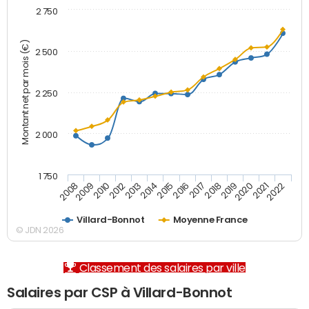
2 750
Montant net par mois (€)
2 500
2 250
2 000
1 750
2012
2019
2014
2021
2008
2016
2010
2018
2013
2020
2015
2022
2009
2017
Villard-Bonnot
Moyenne France
© JDN 2026
Classement des salaires par ville
Salaires par CSP à Villard-Bonnot