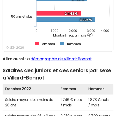
2 443 €
50 ans et plus
3 226 €
0
1 000
2 000
3 000
4 000
Montant net par mois (€)
Femmes
Hommes
© JDN 2026
A lire aussi :
la
démographie de Villard-Bonnot
Salaires des juniors et des seniors par sexe
à Villard-Bonnot
Données 2022
Femmes
Hommes
Salaire moyen des moins de
1 746 € nets
1 878 € nets
26 ans
/ mois
/ mois