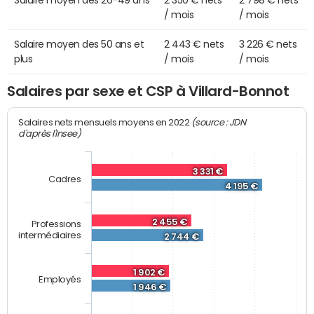
Salaire moyen des 26-49 ans
2 350 € nets
2 798 € nets
/ mois
/ mois
Salaire moyen des 50 ans et
2 443 € nets
3 226 € nets
plus
/ mois
/ mois
Salaires par sexe et CSP à Villard-Bonnot
(source : JDN
Salaires nets mensuels moyens en 2022
d'après l'Insee)
3 331 €
Cadres
4 195 €
2 455 €
Professions
intermédiaires
2 744 €
1 902 €
Employés
1 946 €