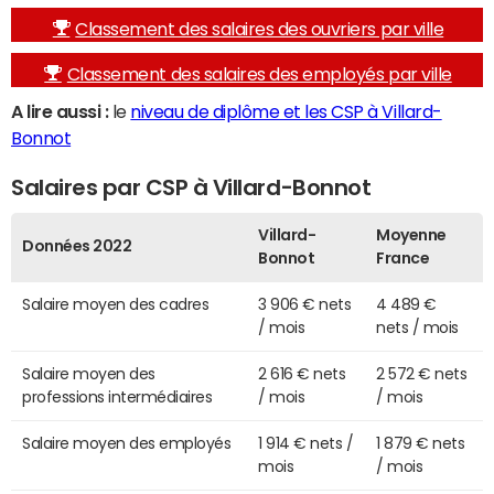
Classement des salaires des ouvriers par ville
Classement des salaires des employés par ville
A lire aussi :
le
niveau de diplôme et les CSP à Villard-
Bonnot
Salaires par CSP à Villard-Bonnot
Villard-
Moyenne
Données 2022
Bonnot
France
Salaire moyen des cadres
3 906 € nets
4 489 €
/ mois
nets / mois
Salaire moyen des
2 616 € nets
2 572 € nets
professions intermédiaires
/ mois
/ mois
Salaire moyen des employés
1 914 € nets /
1 879 € nets
mois
/ mois