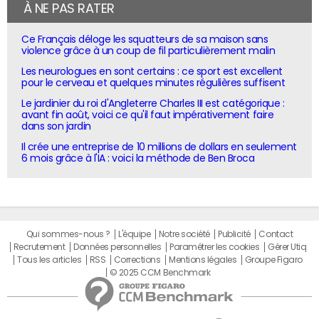
À NE PAS RATER
Ce Français déloge les squatteurs de sa maison sans
violence grâce à un coup de fil particulièrement malin
Les neurologues en sont certains : ce sport est excellent
pour le cerveau et quelques minutes régulières suffisent
Le jardinier du roi d'Angleterre Charles III est catégorique :
avant fin août, voici ce qu'il faut impérativement faire
dans son jardin
Il crée une entreprise de 10 millions de dollars en seulement
6 mois grâce à l'IA : voici la méthode de Ben Broca
Qui sommes-nous ?
L'équipe
Notre société
Publicité
Contact
Recrutement
Données personnelles
Paramétrer les cookies
Gérer Utiq
Tous les articles
RSS
Corrections
Mentions légales
Groupe Figaro
© 2025 CCM Benchmark