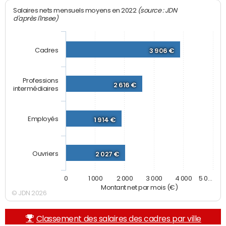
(source : JDN
Salaires nets mensuels moyens en 2022
d'après l'Insee)
Cadres
3 906 €
Professions
2 616 €
intermédiaires
Employés
1 914 €
Ouvriers
2 027 €
0
1 000
2 000
3 000
4 000
5 0…
Montant net par mois (€)
© JDN 2026
Classement des salaires des cadres par ville