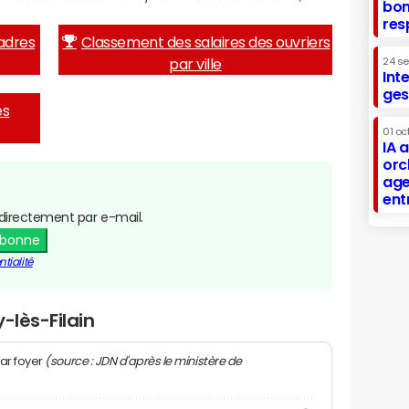
bon
res
adres
Classement des salaires des ouvriers
par ville
24 s
Int
ges
es
01 oc
IA 
orc
age
ent
directement par e-mail.
abonne
tialité
-lès-Filain
(source : JDN d'après le ministère de
ar foyer