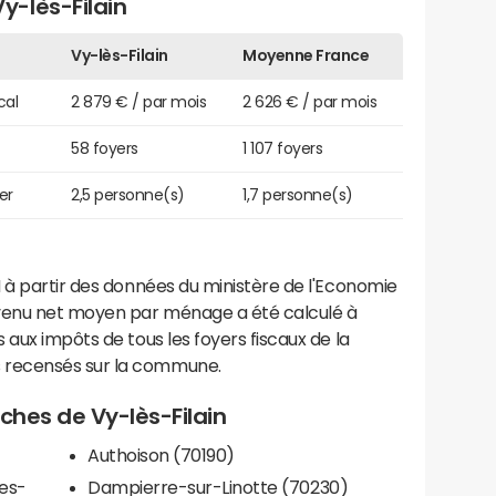
-lès-Filain
Vy-lès-Filain
Moyenne France
cal
2 879 € / par mois
2 626 € / par mois
58 foyers
1 107 foyers
er
2,5 personne(s)
1,7 personne(s)
 à partir des données du ministère de l'Economie
evenu net moyen par ménage a été calculé à
 aux impôts de tous les foyers fiscaux de la
 recensés sur la commune.
oches de Vy-lès-Filain
Authoison (70190)
es-
Dampierre-sur-Linotte (70230)