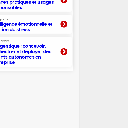
nes pratiques et usages
ponsables
ep 2026
elligence émotionnelle et
tion du stress
t 2026
agentique : concevoir,
hestrer et déployer des
nts autonomes en
reprise