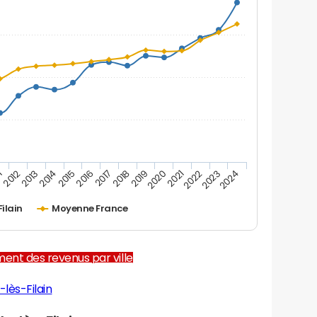
1
2012
2013
2014
2015
2016
2017
2018
2019
2020
2021
2022
2023
2024
ilain
Moyenne France
ent des revenus par ville
lès-Filain