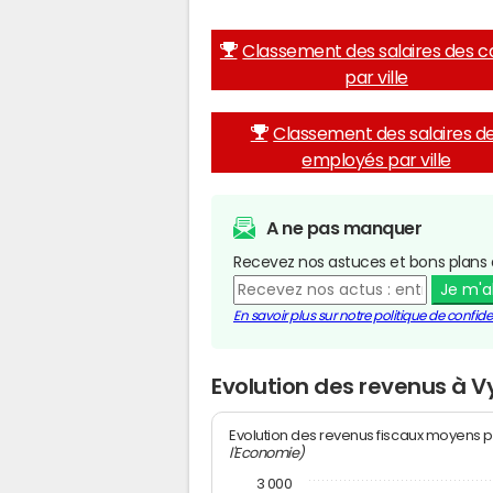
Classement des salaires des c
par ville
Classement des salaires d
employés par ville
A ne pas manquer
Recevez nos astuces et bons plans 
Je m'
En savoir plus sur notre politique de confiden
Evolution des revenus à Vy
Evolution des revenus fiscaux moyens p
l'Economie)
3 000