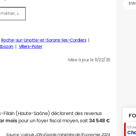
Roche-sur-Linotte-et-Sorans-les-Cordiers
tbozon
Villers-Pater
Mise à jour le 11/02/26
s-Filain (Haute-Saône) déclarent des revenus
FO
par mois
pour un foyer fiscal moyen, soit
34 548 €
03 s
Cha
Source : calculs JDN d'après ministère de l'Economie, 2024