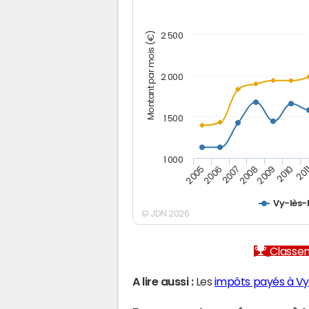
Montant par mois (€)
2 500
2 000
1 500
1 000
2005
2006
2007
2008
2009
2010
201
Vy-lès-F
© JDN 2026
Classem
A lire aussi :
Les
impôts payés à Vy-