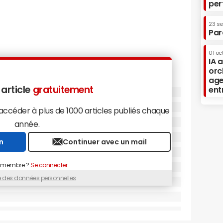
per
23 s
Par
01 oc
IA 
orc
age
 article
gratuitement
ent
céder à plus de 1000 articles publiés chaque
année.
n
Continuer avec un mail
 membre ?
Se connecter
ue des données personnelles