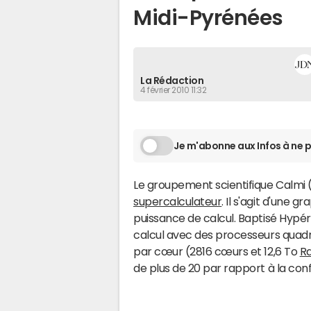
Midi-Pyrénées
La Rédaction
4 février 2010 11:32
Je m'abonne aux Infos à ne p
Le groupement scientifique Calmi 
supercalculateur
. Il s'agit d'une g
puissance de calcul. Baptisé Hypér
calcul avec des processeurs quad
par cœur (2816 cœurs et 12,6 To
R
de plus de 20 par rapport à la con