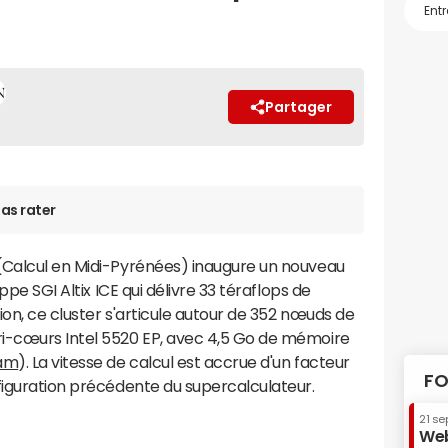
Partager
as rater
(Calcul en Midi-Pyrénées) inaugure un nouveau
rappe SGI Altix ICE qui délivre 33 téraflops de
ion, ce cluster s'articule autour de 352 nœuds de
ri-cœurs Intel 5520 EP, avec 4,5 Go de mémoire
am
). La vitesse de calcul est accrue d'un facteur
FO
figuration précédente du supercalculateur.
21 se
Web