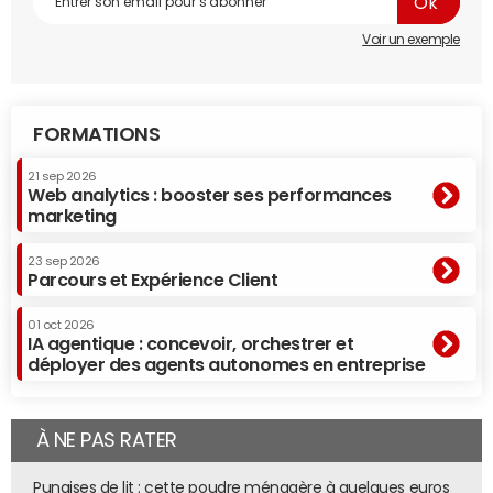
être compatible avec d'autres cloud (Office 365 et
Salesforce.com
notamment), sur lesquels les documents
Voir un exemple
PDF manipulés pourront être stockés.
FORMATIONS
21 sep 2026
Web analytics : booster ses performances
marketing
23 sep 2026
Parcours et Expérience Client
01 oct 2026
IA agentique : concevoir, orchestrer et
déployer des agents autonomes en entreprise
À NE PAS RATER
Document Cloud s'apparente à une solution de gestion
électronique de documents en mode cloud.
© Adobe
Punaises de lit : cette poudre ménagère à quelques euros