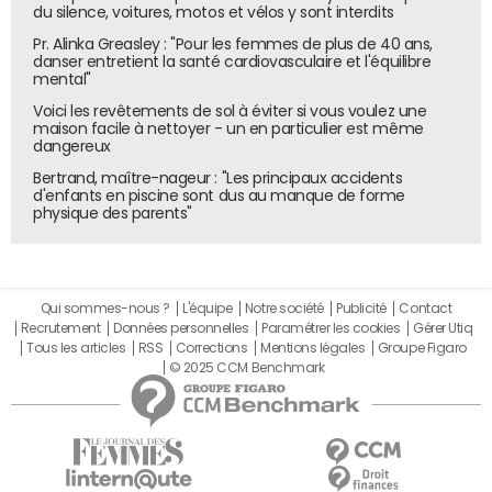
davantage "développeur friendly", les développeurs
du silence, voitures, motos et vélos y sont interdits
pouvant être rebutés par la complexité de
Pr. Alinka Greasley : "Pour les femmes de plus de 40 ans,
l'orchestrateur même s'il existe déjà des offres de
danser entretient la santé cardiovasculaire et l'équilibre
mental"
"Kubernetes as a Service". "Pour cette population,
Voici les revêtements de sol à éviter si vous voulez une
appréhender Kubernetes constitue une marche à gravir",
maison facile à nettoyer - un en particulier est même
poursuit Bastien Legras. "Avec Knative, les développeurs
dangereux
s'affranchissent des couches basses en bénéficiant d'un
Bertrand, maître-nageur : "Les principaux accidents
management automatisé et peuvent se concentrer ainsi
d'enfants en piscine sont dus au manque de forme
physique des parents"
sur le code."
Dédié aux applications sans état (stateless), Knative
fournit un ensemble
de composants middleware
pour
réaliser un certain nombre de tâches courantes. A son
Qui sommes-nous ?
L'équipe
Notre société
Publicité
Contact
Recrutement
Données personnelles
Paramétrer les cookies
Gérer Utiq
lancement, Knative ne proposait que l'exécution des
Tous les articles
RSS
Corrections
Mentions légales
Groupe Figaro
containers sur un cluster (Build), et le déploiement
© 2025 CCM Benchmark
d'applications et fonctions serverless avec des fonctions
d'autoscaling et des modèles de calcul piloté à la
demande (Serving). La plateforme s'est ensuite enrichie
d'un composant "Eventing" qui permet d'associer un
événement à une fonction applicative. Knative est