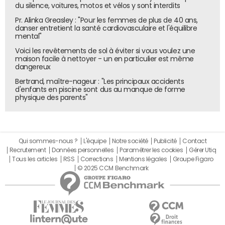
du silence, voitures, motos et vélos y sont interdits
Pr. Alinka Greasley : "Pour les femmes de plus de 40 ans,
danser entretient la santé cardiovasculaire et l'équilibre
mental"
Voici les revêtements de sol à éviter si vous voulez une
maison facile à nettoyer - un en particulier est même
dangereux
Bertrand, maître-nageur : "Les principaux accidents
d'enfants en piscine sont dus au manque de forme
physique des parents"
Qui sommes-nous ?
L'équipe
Notre société
Publicité
Contact
Recrutement
Données personnelles
Paramétrer les cookies
Gérer Utiq
Tous les articles
RSS
Corrections
Mentions légales
Groupe Figaro
© 2025 CCM Benchmark
Autre enseignement : parmi les 753 membres du Club
Decision DSI consultés, près de 70% indiquent que leur
organisation met en œuvre une stratégie outillée en
faveur du télétravail. C'est là une autre composante de la
digital workplace, qui favorise le déploiement