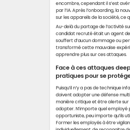
encombre, cependant il s’est avéré
par l’IA. Après l’onboarding, la no
sur les appareils de la société, ce
Au-delà du partage de l’activité su
candidat recruté était un agent de
souffert d’aucun dommage ou perte
transformé cette mauvaise expéri
apprendre plus sur ces attaques.
Face à ces attaques deepf
pratiques pour se protége
Puisqu’il n’y a pas de technique inf
doivent adopter une défense multid
manière critique et être alerte sur 
adopter. N’importe quel employé pe
opportuniste, peu importe qu’ils u
Former les employés à être vigila
individuellement, de reconnaitre 