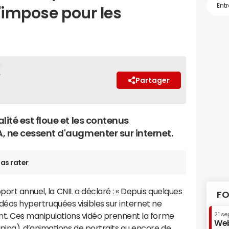
'impose pour les
Partager
éalité est floue et les contenus
IA, ne cessent d'augmenter sur internet.
as rater
pport
annuel, la CNIL a déclaré : « Depuis quelques
FO
vidéos hypertruquées visibles sur internet ne
nt. Ces manipulations vidéo prennent la forme
21 se
Web
ing), d’animations de portraits ou encore de