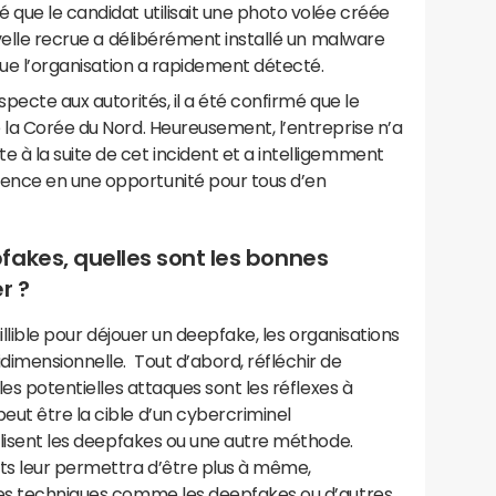
 que le candidat utilisait une photo volée créée
uvelle recrue a délibérément installé un malware
 que l’organisation a rapidement détecté.
specte aux autorités, il a été confirmé que le
 la Corée du Nord. Heureusement, l’entreprise n’a
 à la suite de cet incident et a intelligemment
ence en une opportunité pour tous d’en
akes, quelles sont les bonnes
r ?
aillible pour déjouer un deepfake, les organisations
imensionnelle. Tout d’abord, réfléchir de
les potentielles attaques sont les réflexes à
ut être la cible d’un cybercriminel
tilisent les deepfakes ou une autre méthode.
nts leur permettra d’être plus à même,
des techniques comme les deepfakes ou d’autres