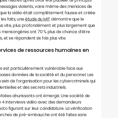
ues heures après avoir été publiée. Le principal
messages violents, voire même des menaces de
é que la vidéo était complètement fausse et créée
es faits, une
étude du MIT
démontre que le
us vite, plus profondément et plus largement que
ions mensongères ont 70 % plus de chance d’être
s, et se répandent six fois plus vite.
services de ressources humaines en
s est particulièrement vulnérable face aux
bases données de la société et du personnel. Les
sein de l’organisation pour les cybercriminels qui
tielles et des secrets industriels.
pfakes ahurissants ont émergé. Une société de
lisé 4 interviews vidéo avec des demandeurs
to figurant sur leur candidature. La vérification
arches de pré-embauche ont été faites sans