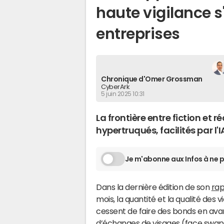
haute vigilance s
entreprises
Chronique d'Omer Grossman
CyberArk
5 juin 2025 10:31
La frontière entre fiction et r
hypertruqués, facilités par l'
Je m'abonne aux Infos à ne p
Dans la dernière édition de son
ra
mois, la quantité et la qualité des 
cessent de faire des bonds en ava
d’échanges de visages (face swapp