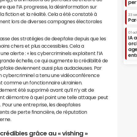
per
re que l’IA progresse, la désinformation sur
la fiction et la réalité. Cela a été constaté à
23 s
Par
ment lors de diverses campagnes électorales
01 oc
IA 
sse des stratégies de deepfake depuis que les
orc
moins chers et plus accessibles. Cela a
age
e alerte : « les cybercriminels exploitent l’IA
ent
rande échelle, ce qui augmente la crédibilité de
epfake deviennent aussi plus audacieuses. Par
n cybercriminel a tenu une vidéoconférence
t comme un fonctionnaire ukrainien.
ement été supprimé avant qu’il n’y ait de
nt démontre à quel point une telle attaque peut
. Pour une entreprise, les deepfakes
nts de perte financière, de réputation
erne.
crédibles grâce au « vishing »