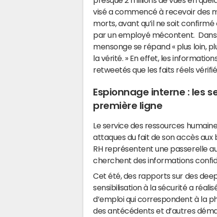
presque 2 millions de vues en quelq
visé a commencé à recevoir des 
morts, avant qu’il ne soit confirm
par un employé mécontent. Dans l
mensonge se répand « plus loin, pl
la vérité. » En effet, les informat
retweetés que les faits réels vérifié
Espionnage interne : les 
première ligne
Le service des ressources humaine
attaques du fait de son accès aux 
RH représentent une passerelle au 
cherchent des informations confiden
Cet été, des rapports sur des dee
sensibilisation à la sécurité a réa
d’emploi qui correspondent à la pho
des antécédents et d’autres dém