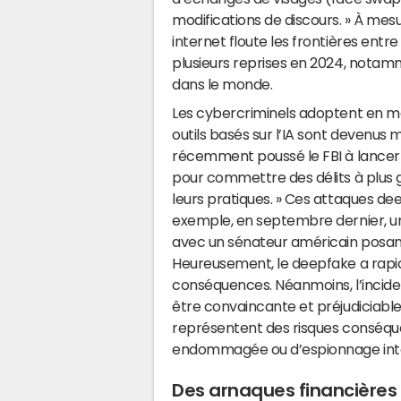
modifications de discours. » À mesu
internet floute les frontières entre 
plusieurs reprises en 2024, notam
dans le monde.
Les cybercriminels adoptent en ma
outils basés sur l’IA sont devenus 
récemment poussé le FBI à lancer un
pour commettre des délits à plus g
leurs pratiques. » Ces attaques de
exemple, en septembre dernier, u
avec un sénateur américain posan
Heureusement, le deepfake a rapid
conséquences. Néanmoins, l’incide
être convaincante et préjudiciable
représentent des risques conséque
endommagée ou d’espionnage int
Des arnaques financières 