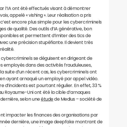
r l’IA ont été effectués visant à démontrer
ix, appelé « vishing ». Leur réalisation a pris
, c’est encore plus simple pour les cybercriminels
es de qualité. Des outils d’IA générative, bon
ponibles et permettent d’imiter des tics de
vec une précision stupéfiante. Il devient très
réalité.
es cybercriminels se déguisent en dirigeant de
s employés dans des activités frauduleuses,
a suite d’un récent cas, les cybercriminels ont
rs en ayant arnaqué un employé par appel vidéo.
 d’incidents est pourtant régulier. En effet, 33 %
au Royaume-Uni ont été la cible d’arnaques
 dernière, selon une
étude
de Medius – société de
t impacter les finances des organisations par
 l’année dernière, une image deepfake montrant de