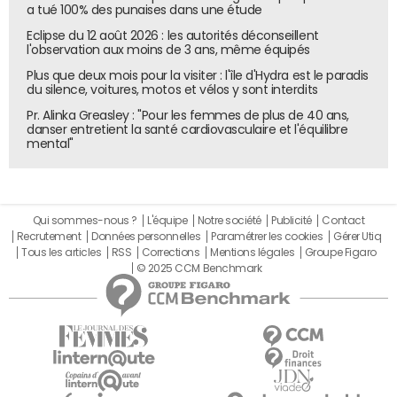
importantes en la matière, donc les entreprises ne
a tué 100% des punaises dans une étude
portent pas nécessairement plainte", a-t-il ajouté lors de
Eclipse du 12 août 2026 : les autorités déconseillent
la conférence de presse qui a suivi le déjeuner business.
l'observation aux moins de 3 ans, même équipés
Devant un parterre rempli de visiteurs, issus
Plus que deux mois pour la visiter : l'île d'Hydra est le paradis
du silence, voitures, motos et vélos y sont interdits
essentiellement d'ETI et de grandes PME, il a prodigué de
Pr. Alinka Greasley : "Pour les femmes de plus de 40 ans,
simples conseils à mettre en œuvre au quotidien pour
danser entretient la santé cardiovasculaire et l'équilibre
faire face à cette augmentation des cybermenaces.
mental"
"Souvent, dans les petites entreprises, vous confiez la
gestion de votre système d'information à des tiers. Lisez
vos contrats qui vous lient à ceux-ci". Ces contrats
Qui sommes-nous ?
L'équipe
Notre société
Publicité
Contact
doivent notamment comporter un soutien dans la mise
Recrutement
Données personnelles
Paramétrer les cookies
Gérer Utiq
en œuvre de plans de continuité et de reprise d'activité,
Tous les articles
RSS
Corrections
Mentions légales
Groupe Figaro
insiste-t-il. "Je vous conseille aussi de faire des
© 2025 CCM Benchmark
sauvegardes de vos données hors réseau", afin qu'elles ne
soient pas affectées en cas d'attaque. "Aussi, préparez
votre communication de crise, car on ne peut pas cacher
une attaque cyber : l'information se retrouvera dans le
web", conseille-t-il aux DSI et RSSI présents dans la salle.