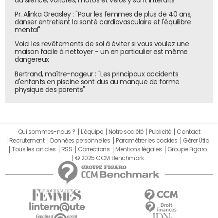
du silence, voitures, motos et vélos y sont interdits
Pr. Alinka Greasley : "Pour les femmes de plus de 40 ans,
danser entretient la santé cardiovasculaire et l'équilibre
mental"
Voici les revêtements de sol à éviter si vous voulez une
maison facile à nettoyer - un en particulier est même
dangereux
Bertrand, maître-nageur : "Les principaux accidents
d'enfants en piscine sont dus au manque de forme
physique des parents"
Qui sommes-nous ?
L'équipe
Notre société
Publicité
Contact
Recrutement
Données personnelles
Paramétrer les cookies
Gérer Utiq
Tous les articles
RSS
Corrections
Mentions légales
Groupe Figaro
© 2025 CCM Benchmark