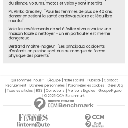
du silence, voitures, motos et vélos y sont interdits
Pr. Alinka Greasley : "Pour les femmes de plus de 40 ans,
danser entretient la santé cardiovasculaire et l'équilibre
mental"
Voici les revêtements de sol à éviter si vous voulez une
maison facile à nettoyer - un en particulier est même
dangereux
Bertrand, maître-nageur : "Les principaux accidents
d'enfants en piscine sont dus au manque de forme
physique des parents"
Qui sommes-nous ?
L'équipe
Notre société
Publicité
Contact
Recrutement
Données personnelles
Paramétrer les cookies
Gérer Utiq
Tous les articles
RSS
Corrections
Mentions légales
Groupe Figaro
© 2025 CCM Benchmark