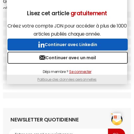
Google a imaginé des lentilles mesurant les taux de
glucose dans les larmes. A l'aide d'un capteur de glucose
Lisez cet article
gratuitement
et d'une puce minuscule, les informations seraient
consultables à tout moment. Des petites lumières
Créez votre compte JDN pour accéder à plus de 1000
pourraient même s'allumer pour indiquer que le taux de
articles publiés chaque année.
glucose est anormalement bas ou élevé.
Continuer avec Linkedin
Continuer avec un mail
Déja membre ?
Se connecter
Politique des données personnelles
NEWSLETTER QUOTIDIENNE