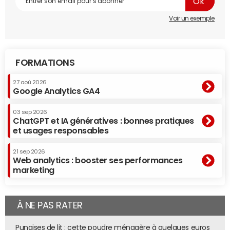
Les lentilles sont équipées d'une micro-puce.
© Google
Voir un exemple
Le projet est cependant encore loin d'être abouti. Google
est en discussion avec la FDA, l'Agence des médicaments
américaine, et cherche des partenaires spécialisés pour
FORMATIONS
développer le produit.
27 aoû 2026
Google Analytics GA4
03 sep 2026
ChatGPT et IA génératives : bonnes pratiques
et usages responsables
21 sep 2026
Web analytics : booster ses performances
marketing
À NE PAS RATER
Punaises de lit : cette poudre ménagère à quelques euros