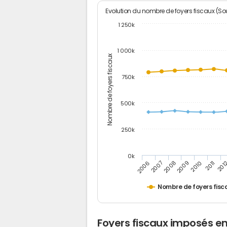
Evolution du nombre de foyers fiscaux (Sou
1 250k
1 000k
Nombre de foyers fiscaux
750k
500k
250k
0k
2006
2007
2008
2009
2010
2011
201
Nombre de foyers fisc
Foyers fiscaux imposés e