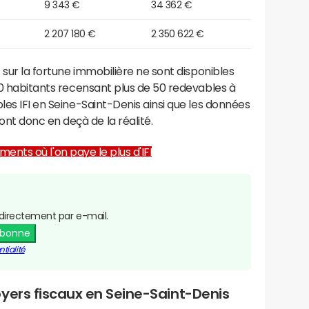
9 343 €
34 362 €
2 207 180 €
2 350 622 €
 sur la fortune immobilière ne sont disponibles
000 habitants recensant plus de 50 redevables à
les IFI en Seine-Saint-Denis ainsi que les données
t donc en deçà de la réalité.
ents où l'on paye le plus d'IFI
directement par e-mail.
abonne
tialité
yers fiscaux en Seine-Saint-Denis