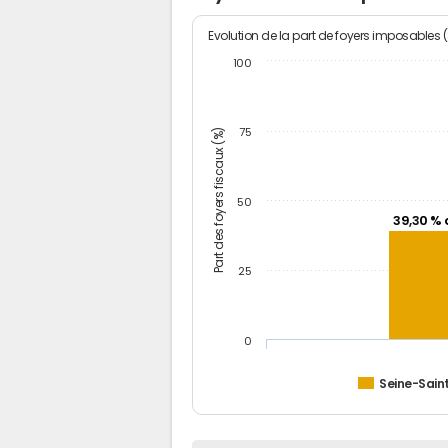
Evolution de la part de foyers imposables 
100
Part des foyers fiscaux (%)
75
50
39,30 % 
25
0
Seine-Sain