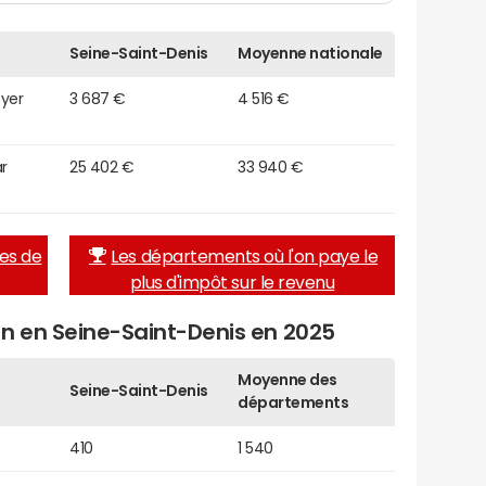
Seine-Saint-Denis
Moyenne nationale
oyer
3 687 €
4 516 €
r
25 402 €
33 940 €
hes de
Les départements où l'on paye le
plus d'impôt sur le revenu
en en Seine-Saint-Denis en 2025
Moyenne des
Seine-Saint-Denis
départements
410
1 540