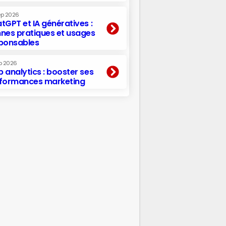
ep 2026
tGPT et IA génératives :
nes pratiques et usages
ponsables
p 2026
 analytics : booster ses
formances marketing