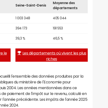
Moyenne des
Seine-Saint-Denis
départements
1 003 348
405 044
394 173
191 553
39,3 %
46,5 %
e le
Les départements où vivent les plus
riches
recueilli l'ensemble des données produites par la
ubliques du ministère de l'Economie pour
epuis 2004. Les années mentionnées dans ce
de paiement de l'impôt sur le revenu, calculé en
r l'année précédente. Les impôts de l'année 2025
année 2024.