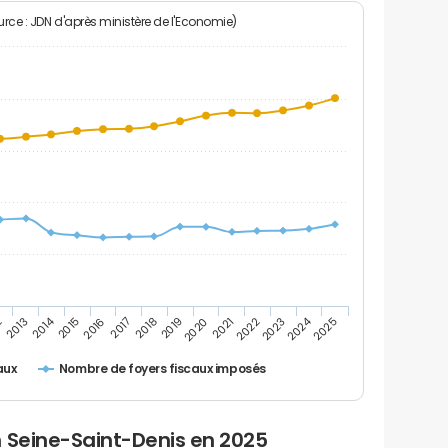
rce : JDN d'après ministère de l'Economie)
2014
2024
2
2013
2015
2016
2017
2018
2019
2020
2021
2022
2023
2025
Nombre de foyers fiscaux imposés
aux
n Seine-Saint-Denis en 2025