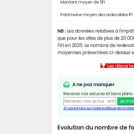
Montant moyen de l'IFI
Patrimoine moyen des redevables IFI
NB :
Les données relatives à l'impôt
que pour les villes de plus de 20 
l'IFI en 2025. Le nombre de redevab
moyennes présentées ci-dessus son
Les départem
A ne pas manquer
Recevez nos astuces et bons plans 
Je m'
En savoir plus sur notre politique de confiden
Evolution du nombre de fo