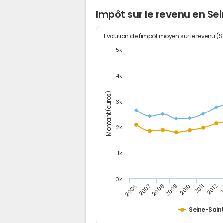
Impôt sur le revenu en Se
Evolution de l'impôt moyen sur le revenu (
5k
4k
Montant (euros)
3k
2k
1k
0k
2006
2007
2008
2009
2010
2011
2012
2
Seine-Sain