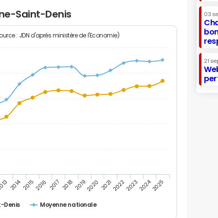
ine-Saint-Denis
03 s
Cha
bon
Source : JDN d'après ministère de l'Economie)
res
21 se
Web
per
2014
2024
013
2015
2016
2017
2018
2019
2020
2021
2022
2023
2025
t-Denis
Moyenne nationale