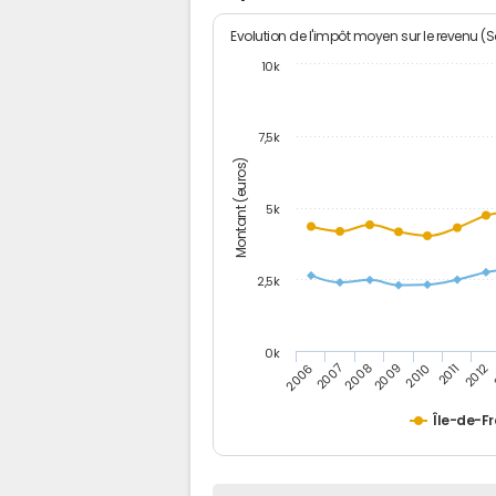
Evolution de l'impôt moyen sur le revenu (
10k
7,5k
Montant (euros)
5k
2,5k
0k
2010
2007
2012
2009
2006
2011
2008
Île-de-F