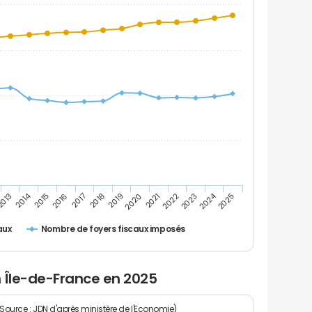
2014
2024
2016
2021
2019
2017
2022
2015
2020
2025
2013
2018
2023
Nombre de foyers fiscaux imposés
aux
n Île-de-France en 2025
(Source : JDN d'après ministère de l'Economie)