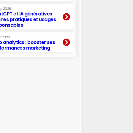
ep 2026
tGPT et IA génératives :
nes pratiques et usages
ponsables
p 2026
 analytics : booster ses
formances marketing