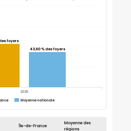
des foyers
43,60 % des foyers
2025
rance
Moyenne nationale
Moyenne des
Île-de-France
régions