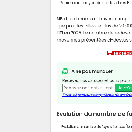
Patrimoine moyen des redevables IFI
NB :
Les données relatives à l'impôt
que pour les villes de plus de 20 
l'IFI en 2025. Le nombre de redevab
moyennes présentées ci-dessus son
Les régio
A ne pas manquer
Recevez nos astuces et bons plans 
Je m'
En savoir plus sur notre politique de confiden
Evolution du nombre de fo
Evolution du nombre de foyers fiscaux (Sou