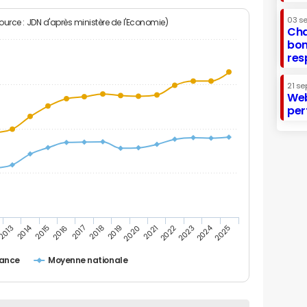
03 s
Source : JDN d'après ministère de l'Economie)
Cha
bon
res
21 se
Web
per
2014
2024
2015
2020
2025
2017
2022
2019
2016
2021
2013
2018
2023
rance
Moyenne nationale