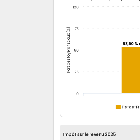
100
Part des foyers fiscaux (%)
75
53,90 % 
50
25
0
Île-de-F
Impôt sur le revenu 2025