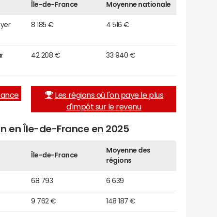
Île-de-France
Moyenne nationale
oyer
8 185 €
4 516 €
r
42 208 €
33 940 €
France
Les régions où l'on paye le plus
d'impôt sur le revenu
en en Île-de-France en 2025
Moyenne des
Île-de-France
régions
68 793
6 639
9 762 €
148 187 €