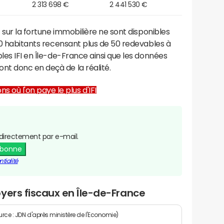
2 313 698 €
2 441 530 €
 sur la fortune immobilière ne sont disponibles
000 habitants recensant plus de 50 redevables à
les IFI en Île-de-France ainsi que les données
t donc en deçà de la réalité.
ns où l'on paye le plus d'IFI
directement par e-mail.
abonne
tialité
yers fiscaux en Île-de-France
rce : JDN d'après ministère de l'Economie)