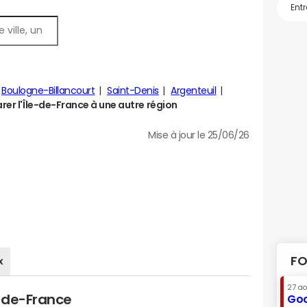
Boulogne-Billancourt
Saint-Denis
Argenteuil
er l'Île-de-France à une autre région
Mise à jour le 25/06/26
FO
x
27 a
e-de-France
Goo