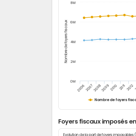
8M
Nombre de foyers fiscaux
6M
4M
2M
0M
2006
2011
2009
2007
2012
2010
2008
Nombre de foyers fisc
Foyers fiscaux imposés e
Evolution de la part de foyers imposables 