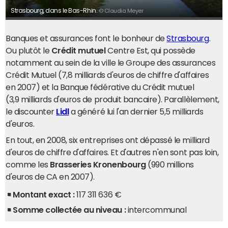
Strasbourg, dans le Bas-Rhin.
© Claudia Meyer
Banques et assurances font le bonheur de
Strasbourg
.
Ou plutôt le
Crédit mutuel
Centre Est, qui possède
notamment au sein de la ville le Groupe des assurances
Crédit Mutuel (7,8 milliards d'euros de chiffre d'affaires
en 2007) et la Banque fédérative du Crédit mutuel
(3,9 milliards d'euros de produit bancaire). Parallèlement,
le discounter
Lidl
a généré lui l'an dernier 5,5 milliards
d'euros.
En tout, en 2008, six entreprises ont dépassé le milliard
d'euros de chiffre d'affaires. Et d'autres n'en sont pas loin,
comme les
Brasseries Kronenbourg
(990 millions
d'euros de CA en 2007).
Montant exact :
117 311 636 €
Somme collectée au niveau :
intercommunal