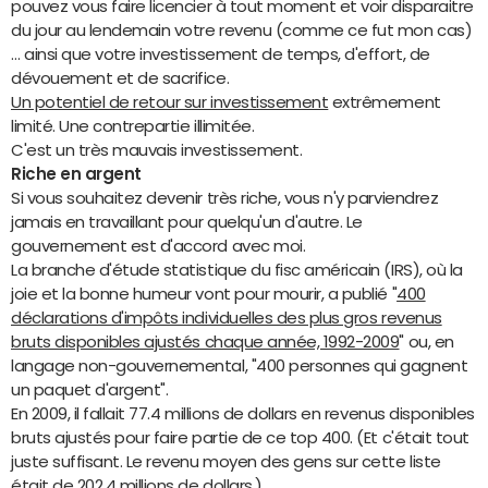
pouvez vous faire licencier à tout moment et voir disparaitre
du jour au lendemain votre revenu (comme ce fut mon cas)
… ainsi que votre investissement de temps, d'effort, de
dévouement et de sacrifice.
Un potentiel de retour sur investissement
extrêmement
limité. Une contrepartie illimitée.
C'est un très mauvais investissement.
Riche en argent
Si vous souhaitez devenir très riche, vous n'y parviendrez
jamais en travaillant pour quelqu'un d'autre. Le
gouvernement est d'accord avec moi.
La branche d'étude statistique du fisc américain (IRS), où la
joie et la bonne humeur vont pour mourir, a publié "
400
déclarations d'impôts individuelles des plus gros revenus
bruts disponibles ajustés chaque année, 1992-2009
" ou, en
langage non-gouvernemental, "400 personnes qui gagnent
un paquet d'argent".
En 2009, il fallait 77.4 millions de dollars en revenus disponibles
bruts ajustés pour faire partie de ce top 400. (Et c'était tout
juste suffisant. Le revenu moyen des gens sur cette liste
était de 202.4 millions de dollars.)