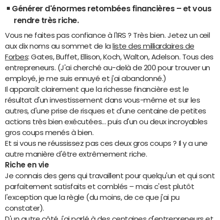
Générer d'énormes retombées financières – et vous
rendre très riche.
Vous ne faites pas confiance à l'IRS ? Très bien. Jetez un œil
aux dix noms au sommet de la
liste des milliardaires de
Forbes
: Gates, Buffet, Ellison, Koch, Walton, Adelson. Tous des
entrepreneurs. (J'ai cherché au-delà de 200 pour trouver un
employé, je me suis ennuyé et j'ai abandonné.)
Il apparaît clairement que la richesse financière est le
résultat d'un investissement dans vous-même et sur les
autres, d'une prise de risques et d'une centaine de petites
actions très bien exécutées… puis d'un ou deux incroyables
gros coups menés à bien.
Et si vous ne réussissez pas ces deux gros coups ? Il y a une
autre manière d'être extrêmement riche.
Riche en vie
Je connais des gens qui travaillent pour quelqu'un et qui sont
parfaitement satisfaits et comblés – mais c'est plutôt
l'exception que la règle (du moins, de ce que j'ai pu
constater).
D'un autre côté, j'ai parlé à des centaines d'entrepreneurs et